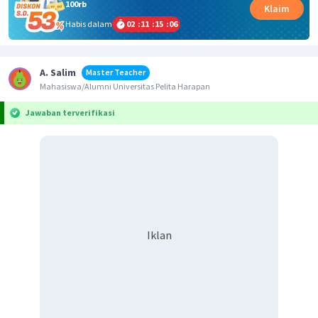
100rb
Klaim
Habis dalam
02
:
11
:
15
:
06
A. Salim
Master Teacher
Mahasiswa/Alumni Universitas Pelita Harapan
Jawaban terverifikasi
Iklan