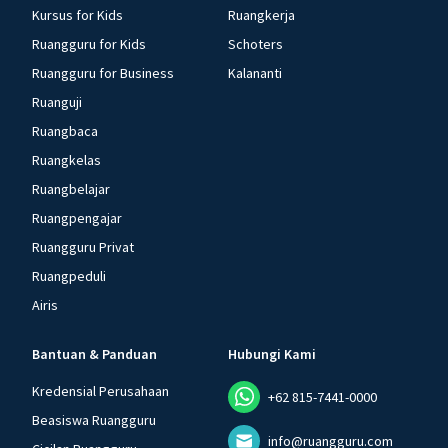
Kursus for Kids
Ruangkerja
Ruangguru for Kids
Schoters
Ruangguru for Business
Kalananti
Ruanguji
Ruangbaca
Ruangkelas
Ruangbelajar
Ruangpengajar
Ruangguru Privat
Ruangpeduli
Airis
Bantuan & Panduan
Hubungi Kami
Kredensial Perusahaan
+62 815-7441-0000
Beasiswa Ruangguru
info@ruangguru.com