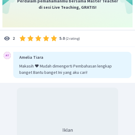
Perdalam pemahamanmu bersama Master Teacher
di sesi Live Teaching, GRATIS!
5.0
2
(
2 rating
)
Amelia Tiara
Makasih ❤️ Mudah dimengerti Pembahasan lengkap
banget Bantu banget Ini yang aku cari!
Iklan