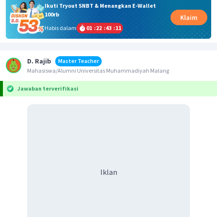
Ikuti Tryout SNBT & Menangkan E-Wallet
100rb
Klaim
Habis dalam
01
:
22
:
43
:
11
D. Rajib
Master Teacher
Mahasiswa/Alumni Universitas Muhammadiyah Malang
Jawaban terverifikasi
Iklan