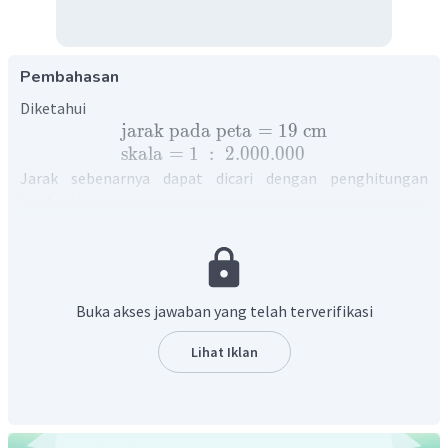
Pembahasan
Diketahui
jarak
pada
peta
=
19
cm
skala
=
1
:
2.000.000
Jarak sebenarnya dapat dicari dengan penghitungan
berikut!
jarak
peta
Skala
=
jarak
sebenarnya
1
19
cm
=
2.000.000
jarak
sebenarnya
jarak
sebenarnya
=
(
19
)
(
2.000.000
)
jarak
sebenarnya
=
38.000.000
cm
Buka akses jawaban yang telah terverifikasi
jarak
sebenarnya
=
380
km
Jadi, panjang jalan yang sesungguhnya adalah
Lihat Iklan