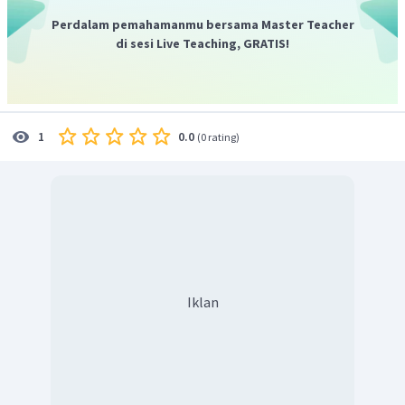
Perdalam pemahamanmu bersama Master Teacher
di sesi Live Teaching, GRATIS!
0.0
1
(
0 rating
)
Iklan