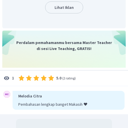
disebarkan oleh mubalig (ahli keagamaan).
Lihat Iklan
Perdalam pemahamanmu bersama Master Teacher
di sesi Live Teaching, GRATIS!
5.0
1
(
2 rating
)
Melodia Citra
Pembahasan lengkap banget Makasih ❤️