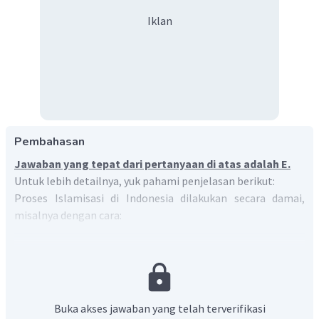
Iklan
Pembahasan
Jawaban yang tepat dari pertanyaan di atas adalah E.
Untuk lebih detailnya, yuk pahami penjelasan berikut:
Proses Islamisasi di Indonesia dilakukan secara damai,
misalnya dengan cara:
dakwah (mengajak secara damai untuk menjadi
bagian Islam);
perdagangan (saling pertukaran budaya);
mengajarkan tasawuf (aliran mistis dalam Islam);
Buka akses jawaban yang telah terverifikasi
kesenian (wayang dan gamelan);