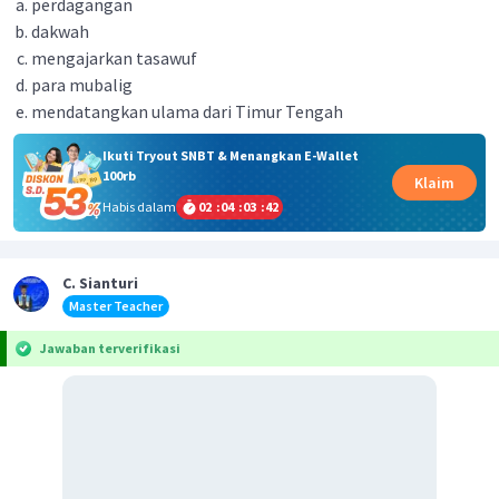
perdagangan
dakwah
mengajarkan tasawuf
para mubalig
mendatangkan ulama dari Timur Tengah
Ikuti Tryout SNBT & Menangkan E-Wallet
100rb
Klaim
Habis dalam
02
:
04
:
03
:
42
C. Sianturi
Master Teacher
Jawaban terverifikasi