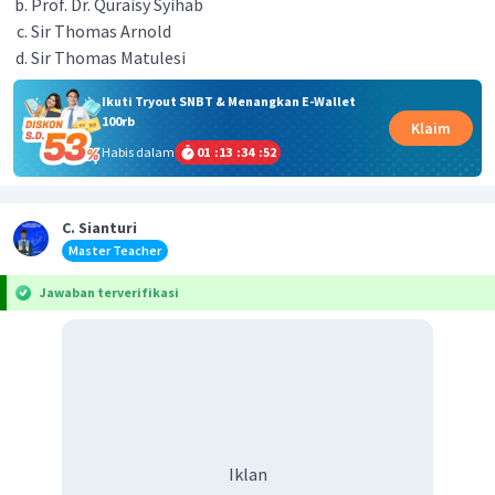
Prof. Dr. Quraisy Syihab
Sir Thomas Arnold
Sir Thomas Matulesi
Ikuti Tryout SNBT & Menangkan E-Wallet
100rb
Klaim
Habis dalam
01
:
13
:
34
:
52
C. Sianturi
Master Teacher
Jawaban terverifikasi
Iklan