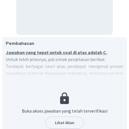
Pembahasan
Jawaban yang tepat untuk soal di atas adalah C.
Untuk lebih jelasnya, yuk simak penjelasan berikut:
Terdapat berbagai teori atau pendapat mengenai proses
masuknya Islam ke Kepulauan Indonesia, terutama perihal
waktu dan tempat asalnya. Salah satu teori tersebut adalah
Teori Makkah atau Teori Arab.
Teori Makkah atau Teori Arab dikemukakan oleh Sir
Thomas Arnold dalam bukunya “
The Preaching of Islam”.
Dalam bukunya tersebut ia menyimpulkan bahwa agama
Buka akses jawaban yang telah terverifikasi
Islam itu masuk ke Indonesia Makkah dan Mesir, bukan dari
Gujurat. Sebagai bukti dapat dilihat adanya perkampungan
Lihat Iklan
sekelompok orang Arab di Pantai Sumatra tahun 684 M.