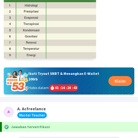
Ikuti Tryout SNBT & Menangkan E-Wallet
100rb
Klaim
Habis dalam
01
:
14
:
28
:
43
A. Acfreelance
Master Teacher
Jawaban terverifikasi