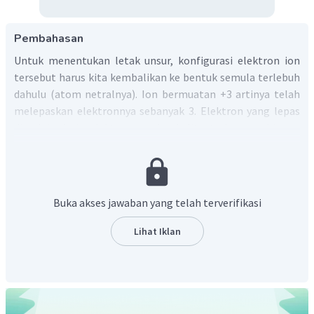
Pembahasan
Untuk menentukan letak unsur, konfigurasi elektron ion
tersebut harus kita kembalikan ke bentuk semula terlebuh
dahulu (atom netralnya). Ion bermuatan +3 artinya telah
melepaskan elektronnya sebanyak 3. Elektron yang lepas
dimulai dari elektron pada kulit terluar, sehingga
konfigurasi elektron unsur netralnya (sebelum melepas
elektron) adalah:
.
Unsur golongan transisi (B) memiliki susunan konfigurasi
elektron yang diakhiri pada subkulit d dengan nomor
Buka akses jawaban yang telah terverifikasi
golongan diketahui dari elektron pada subkulit s dan d
Lihat Iklan
terakhir. Oleh sebab itu, unsur ini merupakan golongan
transisi (B) dengan nomor golongan 2 + 6 = 8. Sehingga
golongannya VIIIB.
Periode ditentukan dari kulit terbesar yang dimiliki oleh
unsur tersebut. Karena kulit terbesar adalah kulit 4, maka