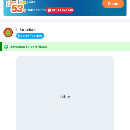
100rb
Klaim
Habis dalam
01
:
11
:
52
:
43
I. Solichah
Master Teacher
Jawaban terverifikasi
Iklan