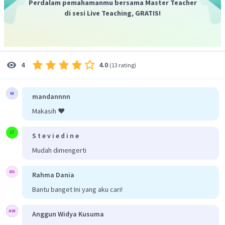
periode unsur X adalah 4.
Perdalam pemahamanmu bersama Master Teacher
di sesi Live Teaching, GRATIS!
Jadi, unsur X tersebut terletak pada golongan VIIIB,
periode 4.
4.0
4
(
13 rating
)
mandannnn
Makasih ❤️
ST
S t e v i e d i n e
Mudah dimengerti
Rahma Dania
Bantu banget Ini yang aku cari!
Anggun Widya Kusuma