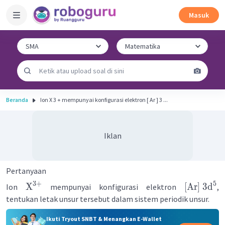
Masuk
Beranda
Ion X 3 + mempunyai konfigurasi elektron [ Ar ] 3 ...
Iklan
Pertanyaan
3
+
5
X
[
Ar
]
3
d
Ion
mempunyai konfigurasi elektron
,
tentukan letak unsur tersebut dalam sistem periodik unsur.
Ikuti Tryout SNBT & Menangkan E-Wallet