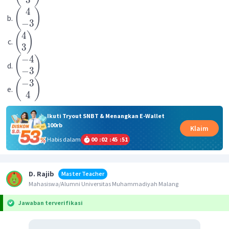
4
(
)
−
3
4
(
)
3
−
4
(
)
−
3
−
3
(
)
4
Ikuti Tryout SNBT & Menangkan E-Wallet
100rb
Klaim
Habis dalam
00
:
02
:
45
:
51
D. Rajib
Master Teacher
Mahasiswa/Alumni Universitas Muhammadiyah Malang
Jawaban terverifikasi