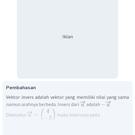
Iklan
Pembahasan
Vektor invers adalah vektor yang memiliki nilai yang sama
−
namun arahnya berbeda. Invers dari
adalah
a
a
4
(
)
=
Diketahui
maka inversnya yaitu
a
−
3
4
−
4
(
)
(
)
−
=
−
=
a
−
3
3