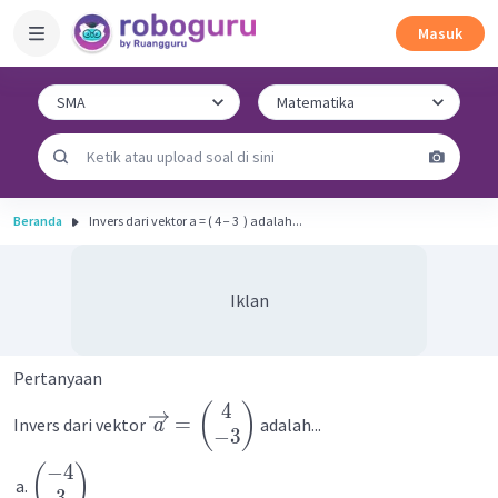
Masuk
Beranda
Invers dari vektor a = ( 4 − 3 ​ ) adalah...
Iklan
Pertanyaan
4
(
)
=
Invers dari vektor
adalah...
a
−
3
−
4
(
)
3