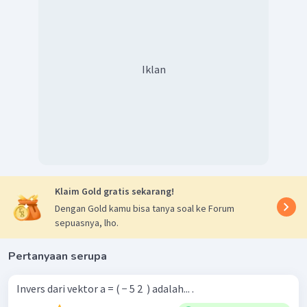
Iklan
Klaim Gold gratis sekarang!
Dengan Gold kamu bisa tanya soal ke Forum
sepuasnya, lho.
Pertanyaan serupa
Invers dari vektor a = ( − 5 2 ​ ) adalah... .