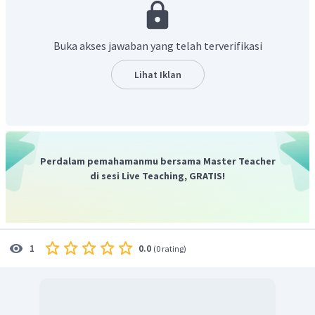
jauh mengenai pemantauan cuaca yang mana cuaca
amat memengaruhi kinerja transportasi laut. Selain itu,
dapat juga diperoleh mengenai informasi wilayah
Buka akses jawaban yang telah terverifikasi
dengan gelombang laut kecil/besar serta wilayah yang
bebas sedimentasi.
Lihat Iklan
Perdalam pemahamanmu bersama Master Teacher
di sesi Live Teaching, GRATIS!
0.0
1
(
0 rating
)