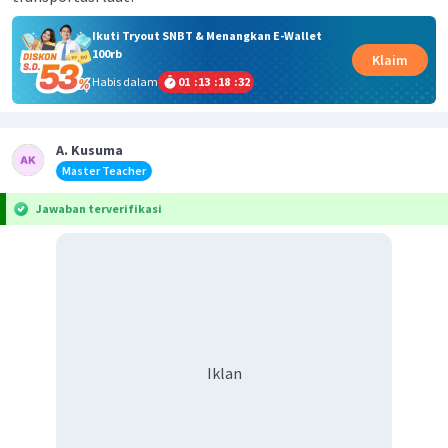
Ikuti Tryout SNBT & Menangkan E-Wallet
100rb
Klaim
Habis dalam
01
:
13
:
18
:
32
A. Kusuma
Master Teacher
Jawaban terverifikasi
Iklan