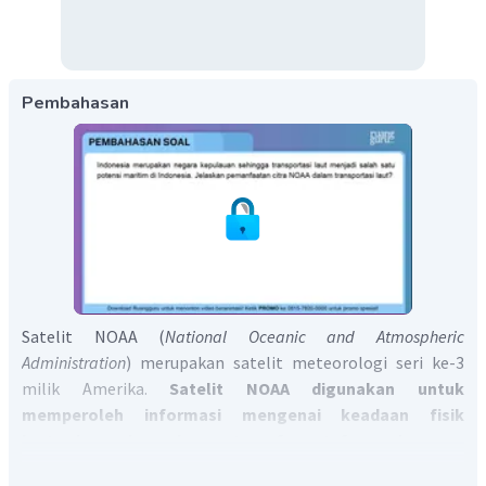
Pembahasan
Satelit NOAA (
National Oceanic and Atmospheric
Administration
) merupakan satelit meteorologi seri ke-3
milik Amerika.
Satelit NOAA digunakan untuk
memperoleh informasi mengenai keadaan fisik
lautan/samudra dan atmosfer. Informasi yang
diperoleh transportasi laut dari data citra penginderaan