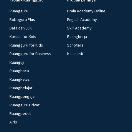
Produk Ruangguru
Produk Lainnya
Ruangguru
Brain Academy Online
Roboguru Plus
English Academy
Dafa dan Lulu
Skill Academy
Kursus for Kids
Ruangkerja
Ruangguru for Kids
Schoters
Ruangguru for Business
Kalananti
Ruanguji
Ruangbaca
Ruangkelas
Ruangbelajar
Ruangpengajar
Ruangguru Privat
Ruangpeduli
Airis