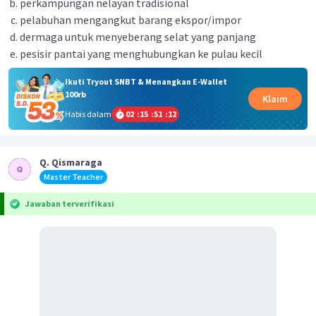
perkampungan nelayan tradisional
pelabuhan mengangkut barang ekspor/impor
dermaga untuk menyeberang selat yang panjang
pesisir pantai yang menghubungkan ke pulau kecil
Ikuti Tryout SNBT & Menangkan E-Wallet
100rb
Klaim
Habis dalam
02
:
15
:
51
:
12
Q. Qismaraga
Master Teacher
Jawaban terverifikasi