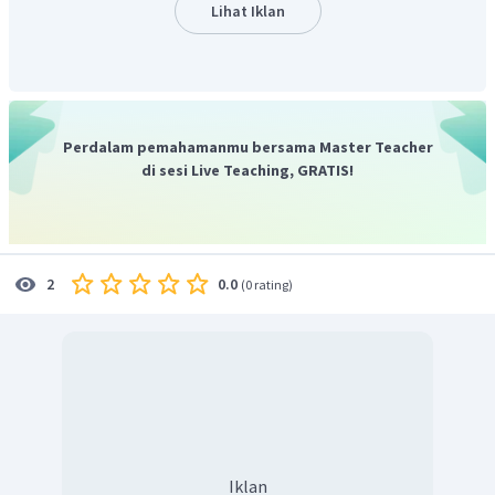
transportasi sungai dan kanal dengan membawa
Lihat Iklan
muatan seperti batu bara, kayu, dll.
Kapal tongkang ada
yang memiliki mesin ada pula yang tidak. Gambar di atas
adalah contoh kapal tongkang yang tidak memiliki mesin,
sehingga harus ditarik oleh kapal tunda atau didorong oleh
tow boats
.
Perdalam pemahamanmu bersama Master Teacher
Jadi, jawaban yang tepat adalah A.
di sesi Live Teaching, GRATIS!
0.0
2
(
0 rating
)
Iklan