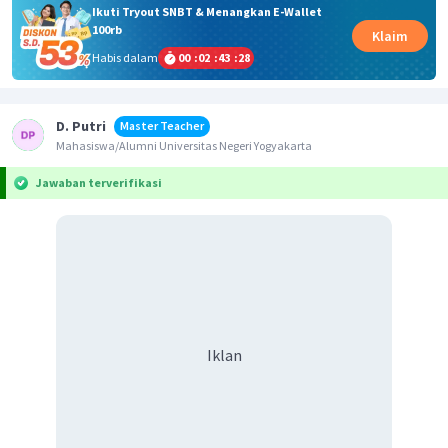
Ikuti Tryout SNBT & Menangkan E-Wallet
100rb
Klaim
Habis dalam
00
:
02
:
43
:
27
D. Putri
Master Teacher
Mahasiswa/Alumni Universitas Negeri Yogyakarta
Jawaban terverifikasi
Iklan