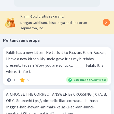
Klaim Gold gratis sekarang!
Dengan Gold kamu bisa tanya soal ke Forum
sepuasnya, lho.
Pertanyaan serupa
Fakih has a new kitten. He tells it to Fauzan. Fakih: Fauzan,
I have a new kitten. My uncle gave it as my birthday
present, Fauzan: Wow, you are so lucky. "____" Fakih: It is
white. Its fur i...
1
5.0
Jawaban terverifikasi
A. CHOOSE THE CORRECT ANSWER BY CROSSING ( X ) A, B,
OR C! Source:https://bimbelbrilian.com/soal-bahasa-
inggris-bab-hewan-animals-kelas-1-sd-dan-kunci-
jawaban/ What animal is it? ____(kupu...