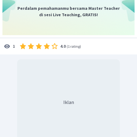
Perdalam pemahamanmu bersama Master Teacher
di sesi Live Teaching, GRATIS!
4.0
1
(
1 rating
)
Iklan