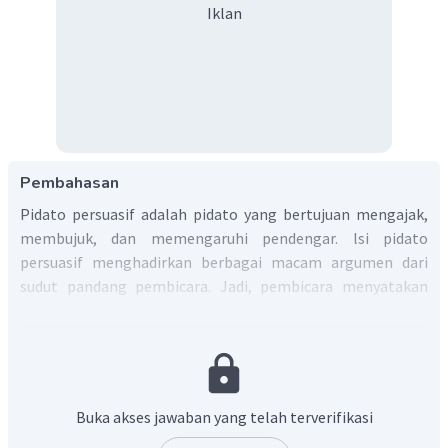
Iklan
Pembahasan
Pidato persuasif adalah pidato yang bertujuan mengajak,
membujuk, dan memengaruhi pendengar. lsi pidato
persuasif menghadirkan berbagai macam argumen dari
sudut pandang pembicara. Jadi, pembicara menyatakan
beberapa argumen untuk mengajak, membujuk, dan
memengaruhi pendengar dengan kata-kata yang
diucapkannya.
Struktur teks pidato persuasif di bangun oleh tiga unsur
Buka akses jawaban yang telah terverifikasi
utama, yaitu sebagai berikut.