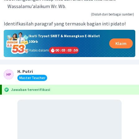
Wassalamu'alaikum Wr. Wb.
(Diolah dari berbagai sumber)
Identifkasilah paragraf yang termasuk bagian inti pidato!
Ikuti Tryout SNBT & Menangkan E-Wallet
100rb
Klaim
Habis dalam
00
:
03
:
03
:
59
H. Putri
Master Teacher
Jawaban terverifikasi