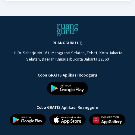
generasi muda harus mampu membawa perubahan ke
arah yang lebih baik bagi masyarakat; dan perubahan ke
arah yang lebih baik dapat dilakukan dengan cara, yakni
selalu rajin dan tekun belajar bertanggung jawab, dan
bergaul dengan orang-orang yang memberikan dampak
positif.
RUANGGURU HQ
Jl. Dr. Saharjo No.161, Manggarai Selatan, Tebet, Kota Jakarta
Selatan, Daerah Khusus Ibukota Jakarta 12860
Coba GRATIS Aplikasi Roboguru
Coba GRATIS Aplikasi Ruangguru