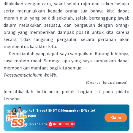
dilakukan dengan cara, yakni selalu rajin dan tekun belajar
serta menunjukkan kepada orang tua bahwa kita dapat
meraih nilai yang baik di sekolah, selalu bertanggung jawab
dalam melakukan sesuatu, dan bergaulah dengan orang-
orang yang memberikan dampak positif untuk kita karena
secara tidak langsung pergaulan secara perlahan akan
membentuk karakter kita.
Demikianlah yang dapat saya sampaikan. Kurang lebihnya,
saya mohon maaf. Semoga apa yang saya sampaikan dapat
memberikan manfaat bagi kita semua.
Wassalamualaikum Wr. Wb.
(Diolah dari berbagai sumber).
Identifikasilah butir-butir pokok bagian isi pada pidato
tersebut!
Ikuti Tryout SNBT & Menangkan E-Wallet
100rb
Klaim
Habis dalam
02
:
05
:
38
:
59