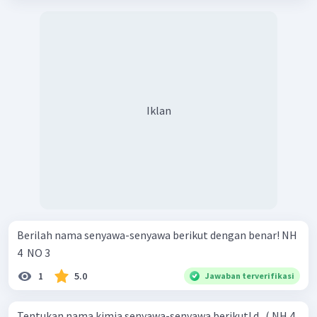
Iklan
Berilah nama senyawa-senyawa berikut dengan benar! NH
4 ​ NO 3 ​
1
5.0
Jawaban terverifikasi
Tentukan nama kimia senyawa-senyawa berikut! d . ( NH 4 ​