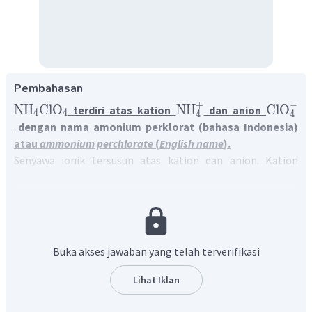
Pembahasan
−
+
NH
ClO
NH
ClO
terdiri atas kation
dan anion
4
4
4
4
dengan nama amonium perklorat (bahasa Indonesia)
atau
ammonium perchlorate
(
English name
).
Senyawa ionik tersusun atas kation dan anion. Kation
adalah ion bermuatan positif, umumnya berupa unsur
+
H
logam, dan ion hidrogen
. Sementara anion adalah ion
bermuatan negatif, umumnya berupa unsur non logam.
Kation dari logam golongan IA dan IIA mempunyai biloks
atau muatan sesuai golongannya. Sedangkan kation dari
Buka akses jawaban yang telah terverifikasi
logam transisi punya beberapa biloks, maka untuk
menentukan muatan kation dari logam transisi, dilihat dari
Lihat Iklan
anion yang diikatnya.
Kation dan anion terbagi atas ion monoatomik dan