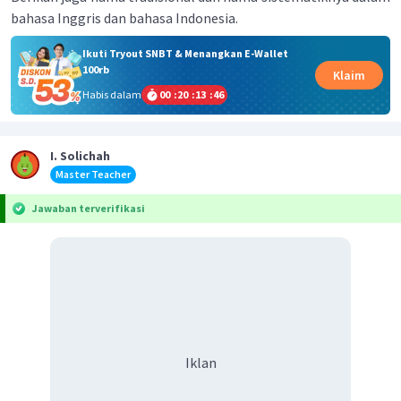
bahasa Inggris dan bahasa Indonesia.
Ikuti Tryout SNBT & Menangkan E-Wallet
100rb
Klaim
Habis dalam
00
:
20
:
13
:
46
I. Solichah
Master Teacher
Jawaban terverifikasi
Iklan