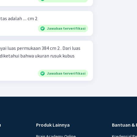
s adalah .... cm 2
Jawaban terverifikasi
i luas permukaan 384 cm 2 . Dari luas
Jawaban terverifikasi
u
Produk Lainnya
Bantuan & 
Brain Academy Online
Kredensial P