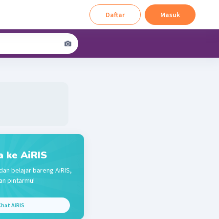
Daftar
Masuk
a ke AiRIS
dan belajar bareng AiRIS,
n pintarmu!
hat AiRIS