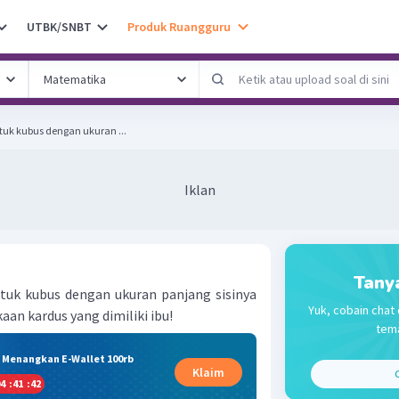
UTBK/SNBT
Produk Ruangguru
tuk kubus dengan ukuran ...
Iklan
Tany
tuk kubus dengan ukuran panjang sisinya
Yuk, cobain chat 
aan kardus yang dimiliki ibu!
tema
& Menangkan E-Wallet 100rb
Klaim
C
4
:
41
:
41