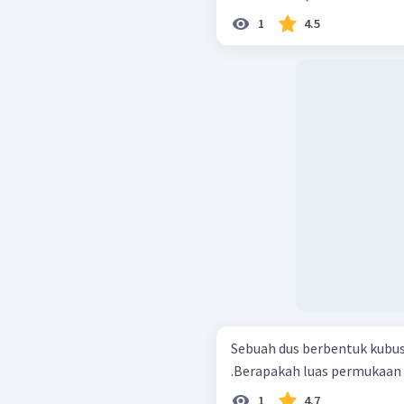
1
4.5
Sebuah dus berbentuk kubus
.Berapakah luas permukaan 
1
4.7