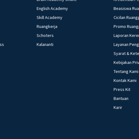
English Academy
Beasiswa Ru
Skill Academy
Cicilan Ruang
Ruangkerja
Promo Ruang
Schoters
Laporan Kere
ess
Kalananti
Layanan Pen
Syarat & Ket
Kebijakan Pri
Tentang Kami
Kontak Kami
Press Kit
Bantuan
Karir