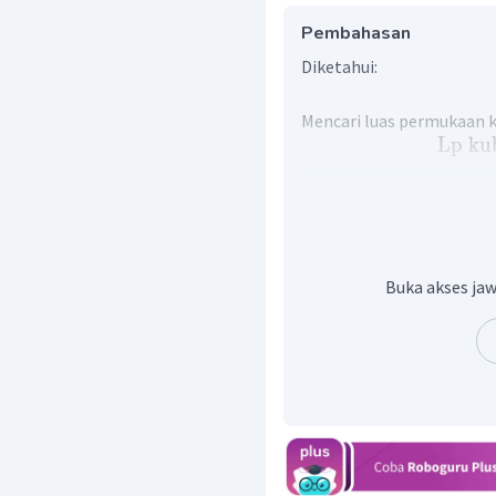
Pembahasan
Diketahui:
Mencari luas permukaan k
Lp
ku
Jadi, luas permukaan kard
Buka akses jaw