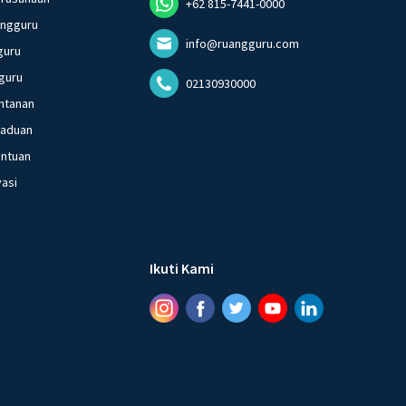
+62 815-7441-0000
angguru
info@ruangguru.com
guru
guru
02130930000
ntanan
gaduan
entuan
vasi
Ikuti Kami