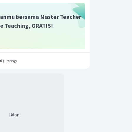
anmu bersama Master Teacher
ive Teaching, GRATIS!
.0
(
1 rating
)
Iklan