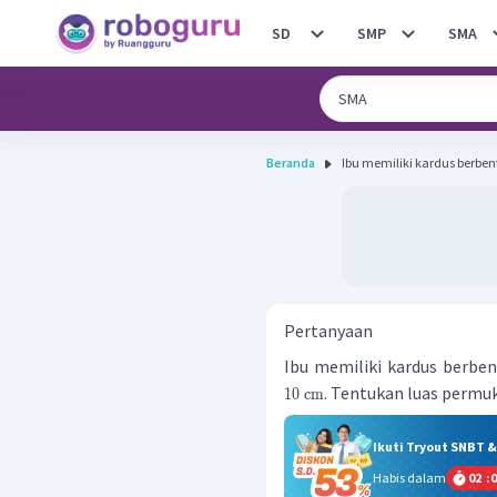
SD
SMP
SMA
Beranda
Ibu memiliki kardus berben
Pertanyaan
Ibu memiliki kardus berben
. Tentukan luas permuk
10
cm
Ikuti Tryout SNBT 
Habis dalam
02
:
0