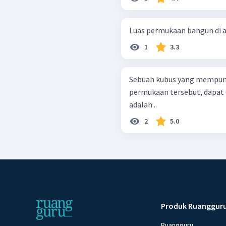
Luas permukaan bangun di ata
1
3.3
Sebuah kubus yang mempunya
permukaan tersebut, dapat diketahui bahwa ukuran rusuk kubus
adalah ..
2
5.0
Produk Ruanggur
Ruangguru