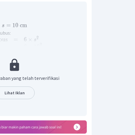
=
10
cm
s
ubus:
2
bus
=
6
×
s
2
=
6
×
1
0
=
6
×
100
2
=
600
cm
us yang dimiliki ibu adalah
.
aban yang telah terverifikasi
Lihat Iklan