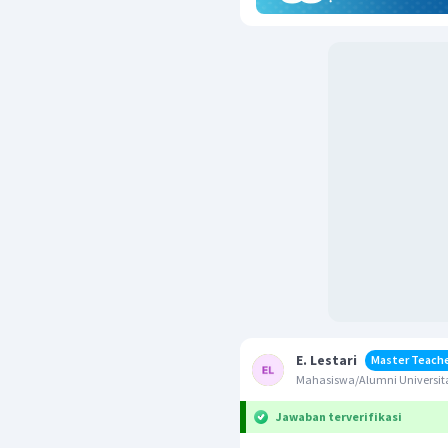
E. Lestari
Master Teach
Mahasiswa/Alumni Universita
Jawaban terverifikasi