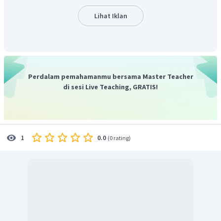
Lihat Iklan
Didapat Faktor persekutuan terbesar dari 3 bilangan itu
adalah 5.
Dengan demikian, banyak anak agar mendapat banyak
permen dengan adil adalah 5 anak.
Oleh karena itu, jawaban yang benar adalah A.
Perdalam pemahamanmu bersama Master Teacher
di sesi Live Teaching, GRATIS!
0.0
1
(
0 rating
)