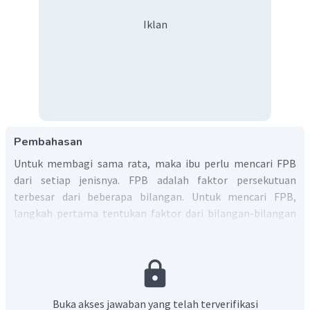
Iklan
Pembahasan
Untuk membagi sama rata, maka ibu perlu mencari FPB
dari setiap jenisnya. FPB adalah faktor persekutuan
terbesar dari beberapa bilangan. Untuk mencari FPB,
langkah pertama tentukan faktor dari bilangan-bilangan
tersebut lalu cari persekutuan terbesarnya.
Akan dicari FPB dari 5,10 dan 15
Faktor dari 5 = 1,5
Faktor dari 10 = 1,2,5,10
Buka akses jawaban yang telah terverifikasi
Faktor dari 15 = 1,3,5