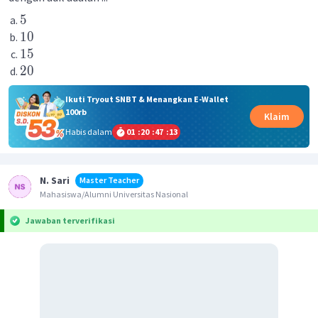
5
10
15
20
Ikuti Tryout SNBT & Menangkan E-Wallet
100rb
Klaim
Habis dalam
01
:
20
:
47
:
13
N. Sari
Master Teacher
Mahasiswa/Alumni Universitas Nasional
Jawaban terverifikasi