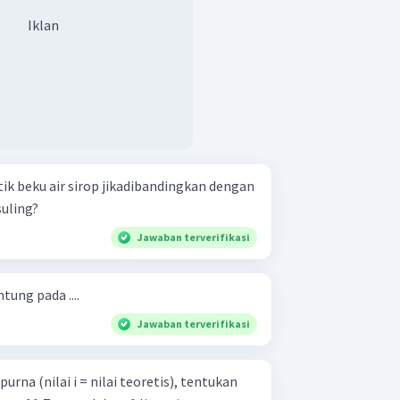
Iklan
tik beku air sirop jikadibandingkan dengan
suling?
Jawaban terverifikasi
ntung pada ....
Jawaban terverifikasi
na (nilai i = nilai teoretis), tentukan