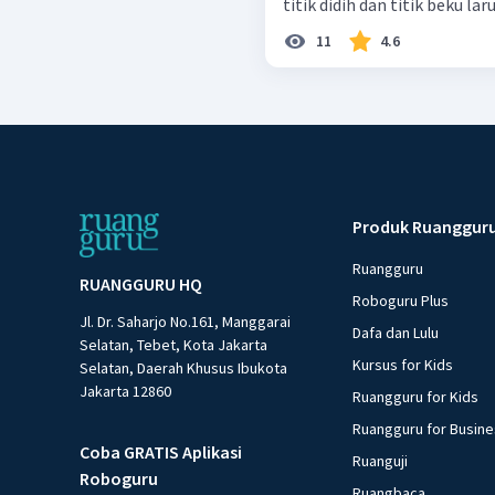
titik didih dan titik beku lar
11
4.6
Produk Ruanggur
Ruangguru
RUANGGURU HQ
Roboguru Plus
Jl. Dr. Saharjo No.161, Manggarai
Dafa dan Lulu
Selatan, Tebet, Kota Jakarta
Kursus for Kids
Selatan, Daerah Khusus Ibukota
Jakarta 12860
Ruangguru for Kids
Ruangguru for Busin
Coba GRATIS Aplikasi
Ruanguji
Roboguru
Ruangbaca