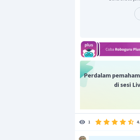
Menentukan titik didih
Menentukan Faktor Van H
Larutan NaCl adalah lar
sempurna dalam air, reaks
Menentukan titik beku l
Perdalam pemaham
di sesi L
4
1
Menentukan titik didih l