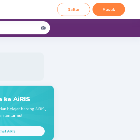
Daftar
Masuk
a ke AiRIS
dan belajar bareng AiRIS,
n pintarmu!
hat AiRIS