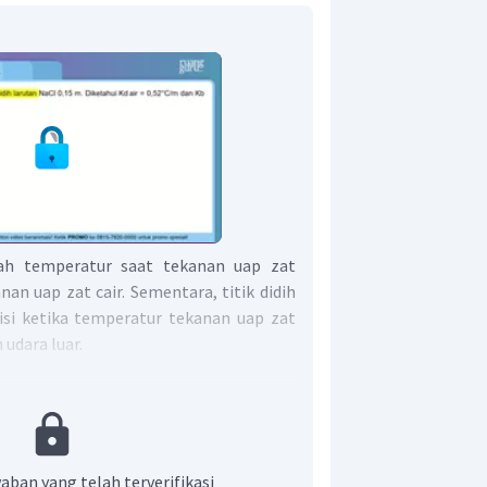
lah temperatur saat tekanan uap zat
an uap zat cair. Sementara, titik didih
si ketika temperatur tekanan uap zat
 udara luar.
 ini terdapat beberapa langkah yang
erikut:
Hoff (i)
 larutan
aban yang telah terverifikasi