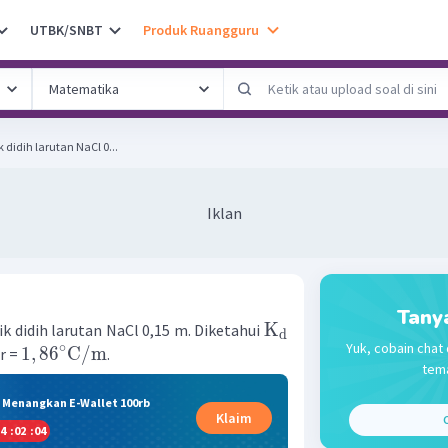
UTBK/SNBT
Produk Ruangguru
k didih larutan NaCl 0...
Iklan
Tany
K
ik didih larutan NaCl 0,15 m. Diketahui
d
Yuk, cobain chat 
∘
1
,
8
6
C
/
m
r =
.
tema
& Menangkan E-Wallet 100rb
Klaim
C
4
:
02
:
04