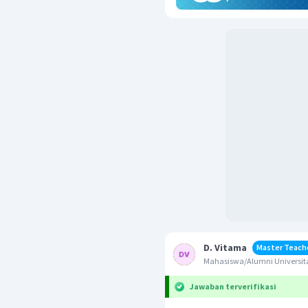
D. Vitama
Master Teach
Mahasiswa/Alumni Universita
Jawaban terverifikasi