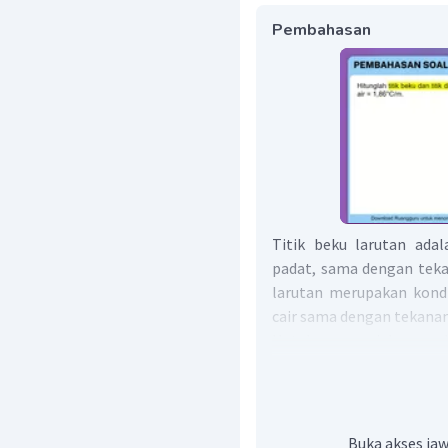
Pembahasan
Titik beku larutan ada
padat, sama dengan tekan
larutan merupakan kondi
cair sama dengan tekanan
Untuk mengerjakan soal
perlu dilakukan, sebagai b
Menentukan Faktor Van 
Menentukan titik beku
Buka akses jaw