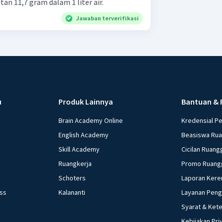
utan 11,7 gram dalam 1 liter air.
Jawaban terverifikasi
u
Produk Lainnya
Bantuan & 
Brain Academy Online
Kredensial P
English Academy
Beasiswa Ru
Skill Academy
Cicilan Ruang
Ruangkerja
Promo Ruang
Schoters
Laporan Kere
ess
Kalananti
Layanan Pen
Syarat & Ket
Kebijakan Pri