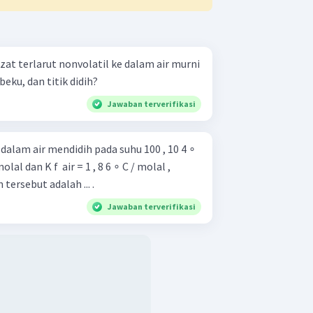
t terlarut nonvolatil ke dalam air murni
beku, dan titik didih?
Jawaban terverifikasi
dalam air mendidih pada suhu 100 , 10 4 ∘
 molal dan K f ​ air = 1 , 8 6 ∘ C / molal ,
tersebut adalah ... .
Jawaban terverifikasi