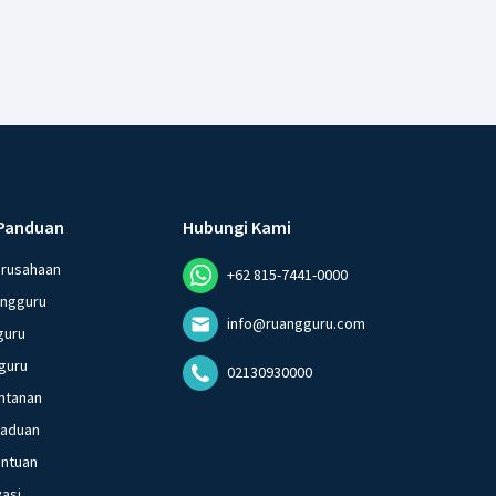
Panduan
Hubungi Kami
erusahaan
+62 815-7441-0000
angguru
info@ruangguru.com
guru
guru
02130930000
ntanan
gaduan
entuan
vasi