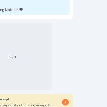
ng Makasih ❤️
k didih larutan berturut-turut adalah
.
Iklan
arang!
 tanya soal ke Forum sepuasnya, lho.