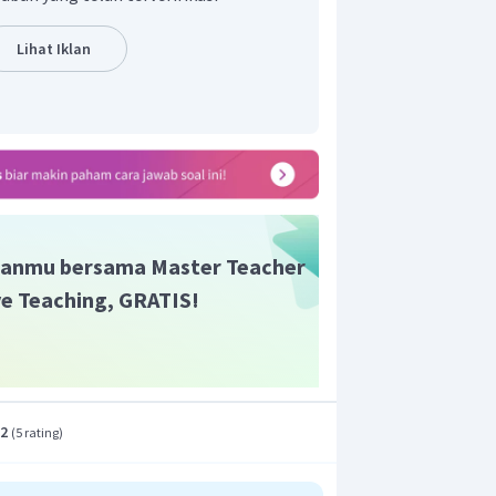
 larutan
Lihat Iklan
off (i)
utan elektrolit kuat yang terionisasi
inya adalah sebagai berikut:
arutan
anmu bersama Master Teacher
ive Teaching, GRATIS!
.2
(
5 rating
)
arutan