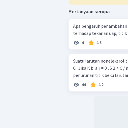
Pertanyaan serupa
Apa pengaruh penambahan za
terhadap tekanan uap, titik 
4
4.6
Suatu larutan nonelektrolit 
C . Jika K b ​ air = 0 , 5 2 ∘ C /
penurunan titik beku larutan 
44
4.2