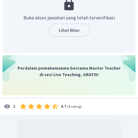
Buka akses jawaban yang telah terverifikasi
Lihat Iklan
Lalu, hitung pH larutan;
Perdalam pemahamanmu bersama Master Teacher
di sesi Live Teaching, GRATIS!
Jadi, pH larutan HCl adalah 3.
4.7
2
(
4 rating
)