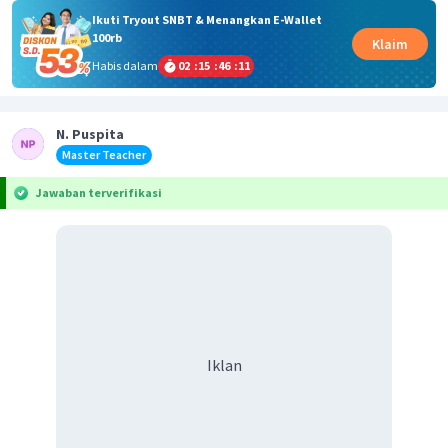
Ikuti Tryout SNBT & Menangkan E-Wallet
100rb
Klaim
Habis dalam
02
:
15
:
46
:
11
N. Puspita
Master Teacher
Jawaban terverifikasi
Iklan