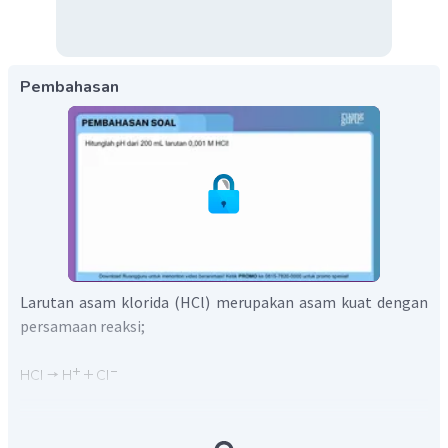
Pembahasan
Larutan asam klorida (HCl) merupakan asam kuat dengan
persamaan reaksi;
Valensi asam (a) dari HCl adalah 1, kemudian hitung
konsentrasi
melalui perhitungan di bawah ini;