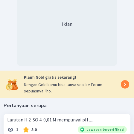
Iklan
Klaim Gold gratis sekarang!
Dengan Gold kamu bisa tanya soal ke Forum
sepuasnya, lho.
Pertanyaan serupa
Larutan H 2 ​ SO 4 ​ 0,01 M mempunyai pH ....
1
5.0
Jawaban terverifikasi