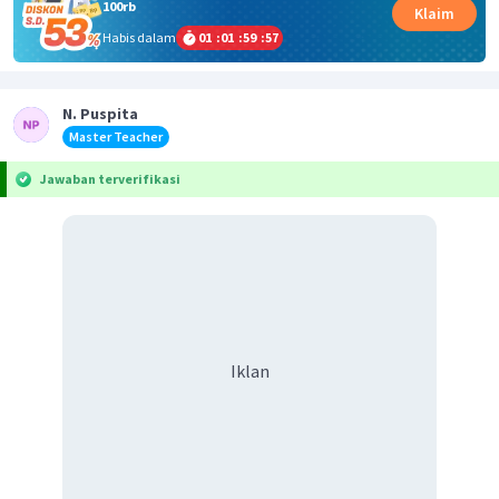
100rb
Klaim
Habis dalam
01
:
01
:
59
:
57
N. Puspita
Master Teacher
Jawaban terverifikasi
Iklan