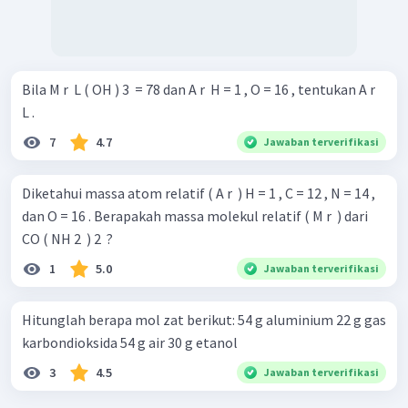
Bila M r ​ L ( OH ) 3 ​ = 78 dan A r ​ H = 1 , O = 16 , tentukan A r ​
L .
7
4.7
Jawaban terverifikasi
Diketahui massa atom relatif ( A r ​ ) H = 1 , C = 12 , N = 14 ,
dan O = 16 . Berapakah massa molekul relatif ( M r ​ ) dari
CO ( NH 2 ​ ) 2 ​ ?
1
5.0
Jawaban terverifikasi
Hitunglah berapa mol zat berikut: 54 g aluminium 22 g gas
karbondioksida 54 g air 30 g etanol
3
4.5
Jawaban terverifikasi