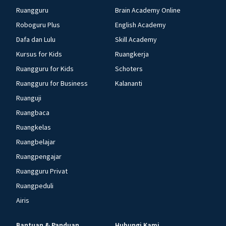
Ruangguru
Brain Academy Online
Roboguru Plus
English Academy
Dafa dan Lulu
Skill Academy
Kursus for Kids
Ruangkerja
Ruangguru for Kids
Schoters
Ruangguru for Business
Kalananti
Ruanguji
Ruangbaca
Ruangkelas
Ruangbelajar
Ruangpengajar
Ruangguru Privat
Ruangpeduli
Airis
Bantuan & Panduan
Hubungi Kami