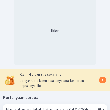
Iklan
Klaim Gold gratis sekarang!
Dengan Gold kamu bisa tanya soal ke Forum
sepuasnya, lho.
Pertanyaan serupa
Massa atom molekul dari asam cuka ( CH 3 ​ COOH ) = .... jika