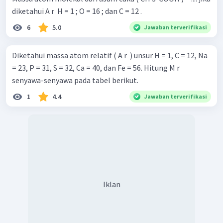
diketahui A r ​ H = 1 ; O = 16 ; dan C = 12 .
6
5.0
Jawaban terverifikasi
Diketahui massa atom relatif ( A r ​ ) unsur H = 1, C = 12, Na
= 23, P = 31, S = 32, Ca = 40, dan Fe = 56. Hitung M r ​
senyawa-senyawa pada tabel berikut.
1
4.4
Jawaban terverifikasi
Iklan