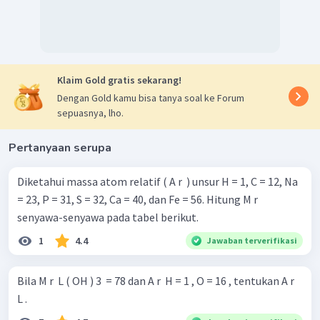
Klaim Gold gratis sekarang!
Dengan Gold kamu bisa tanya soal ke Forum
sepuasnya, lho.
Pertanyaan serupa
Diketahui massa atom relatif ( A r ​ ) unsur H = 1, C = 12, Na
= 23, P = 31, S = 32, Ca = 40, dan Fe = 56. Hitung M r ​
senyawa-senyawa pada tabel berikut.
1
4.4
Jawaban terverifikasi
Bila M r ​ L ( OH ) 3 ​ = 78 dan A r ​ H = 1 , O = 16 , tentukan A r ​
L .