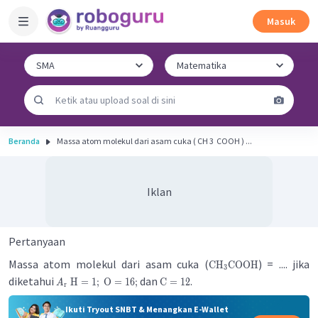
Masuk
Beranda
Massa atom molekul dari asam cuka ( CH 3 ​ COOH ) ...
Iklan
Pertanyaan
Massa atom molekul dari asam cuka (
) = .... jika
CH
COOH
3
diketahui
dan
.
H
=
1
;
O
=
16
;
C
=
12
A
r
Ikuti Tryout SNBT & Menangkan E-Wallet