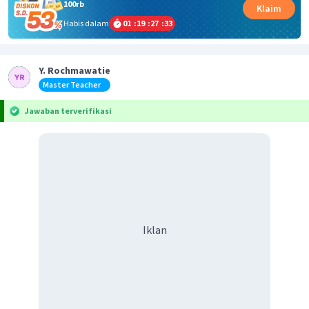
100rb
Klaim
Habis dalam
01
:
19
:
27
:
32
Y. Rochmawatie
Master Teacher
Jawaban terverifikasi
Iklan