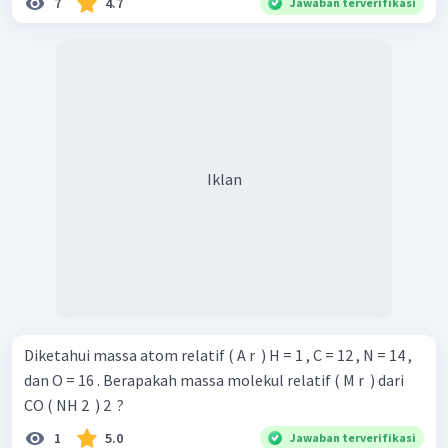
7
4.7
Jawaban terverifikasi
Iklan
Diketahui massa atom relatif ( A r ​ ) H = 1 , C = 12 , N = 14 ,
dan O = 16 . Berapakah massa molekul relatif ( M r ​ ) dari
CO ( NH 2 ​ ) 2 ​ ?
1
5.0
Jawaban terverifikasi