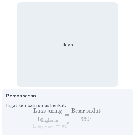
Iklan
Pembahasan
Ingat kembali rumus berikut:
Luas
juring
Besar
sudut
=
∘
L
36
0
lingkaran
2
L
=
r
π
lingkaran
dimana: