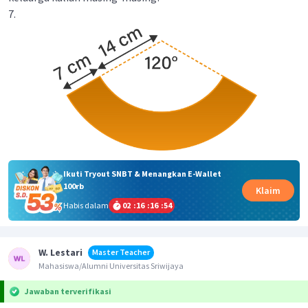
7.
Ikuti Tryout SNBT & Menangkan E-Wallet
100rb
Klaim
Habis dalam
02
:
16
:
16
:
54
W. Lestari
Master Teacher
Mahasiswa/Alumni Universitas Sriwijaya
Jawaban terverifikasi