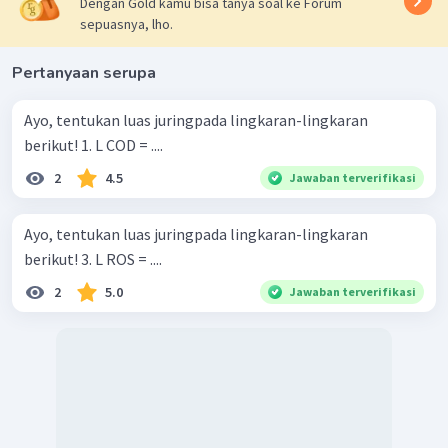
Dengan Gold kamu bisa tanya soal ke Forum
Sehingga:
sepuasnya, lho.
L
=
L
−
L
diwarnai
juring
besar
juring
kecil
=
462
−
205
,
3
Pertanyaan serupa
=
256
,
7
2
256
,
7
cm
Jadi, luas daerah yang diwarnai adalah
.
Ayo, tentukan luas juringpada lingkaran-lingkaran
berikut! 1. L COD = ....
2
4.5
Jawaban terverifikasi
Ayo, tentukan luas juringpada lingkaran-lingkaran
berikut! 3. L ROS = ....
2
5.0
Jawaban terverifikasi