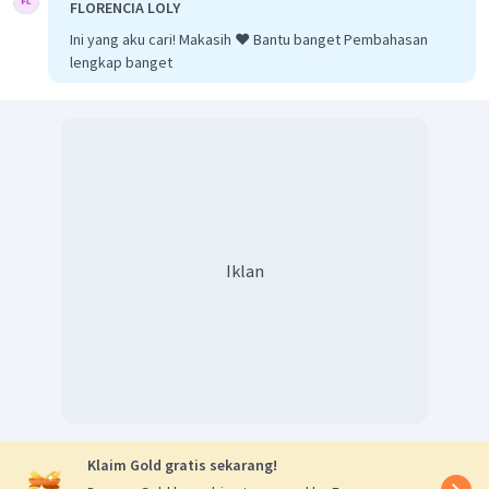
FLORENCIA LOLY
1.386
3
Luas
juring
×
3
=
1.386
×
1
Ini yang aku cari! Makasih ❤️ Bantu banget Pembahasan
Luas
juring
×
3
=
1.386
lengkap banget
1.386
Luas
juring
=
3
Luas
juring
=
462
Luas juring kecil
Luas
juring
Besar
sudut
=
∘
L
36
0
lingkaran
∘
Luas
juring
12
0
=
2
∘
r
36
0
π
Luas
juring
1
=
22
3
Iklan
2
×
1
4
7
Luas
juring
1
=
22
3
×
196
7
Luas
juring
1
=
616
3
Luas
juring
×
3
=
616
×
1
Luas
juring
×
3
=
616
616
Luas
juring
=
3
Klaim Gold gratis sekarang!
Luas
juring
=
205
,
3