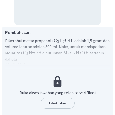
Pembahasan
C
H
OH
Diketahui massa propanol (
) adalah 1,5 gram dan
3
7
volume larutan adalah 500 ml. Maka, untuk mendapatkan
C
H
OH
M
C
H
OH
Molaritas
dibutuhkan
terlebih
3
7
r
3
7
dahulu.
M
C
H
OH
ditentukan sebagai berikut:
r
3
7
M
C
H
OH
=
3
(
A
C
)
+
8
(
A
H
)
+
A
O
r
3
7
r
r
r
M
C
H
OH
=
3
(
12
)
+
8
(
1
)
+
16
r
3
7
M
C
H
OH
=
60
r
3
7
C
H
OH
Molaritas
ditentukan menggunakan rumus
3
7
Buka akses jawaban yang telah terverifikasi
sebagai berikut:
gr
1000
M
C
H
OH
=
×
Lihat Iklan
3
7
M
ml
r
1
,
5
1000
M
C
H
OH
=
×