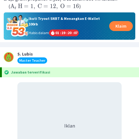
3
7
A
H
=
1
,
C
=
12
,
O
=
16
(
)
r
Ikuti Tryout SNBT & Menangkan E-Wallet
100rb
Klaim
Habis dalam
01
:
19
:
20
:
07
S. Lubis
Master Teacher
Jawaban terverifikasi
Iklan