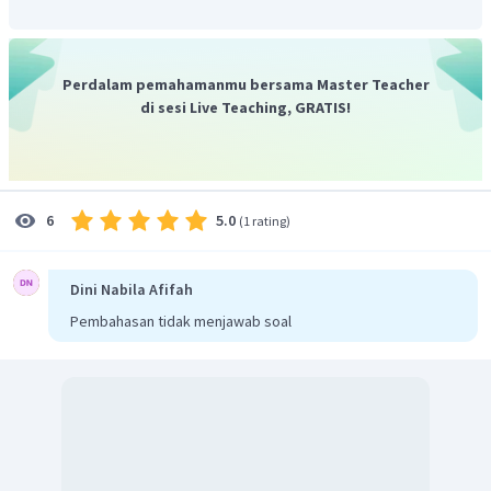
3
7
60
500
M
C
H
OH
=
0
,
05
M
3
7
Jadi, molaritas propanol adalah 0,05 M
Perdalam pemahamanmu bersama Master Teacher
di sesi Live Teaching, GRATIS!
5.0
6
(
1 rating
)
Dini Nabila Afifah
Pembahasan tidak menjawab soal