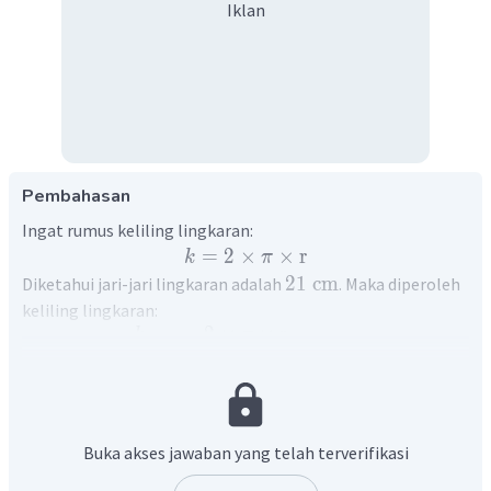
Iklan
Pembahasan
Ingat rumus keliling lingkaran:
=
2
×
×
r
k
π
21
cm
Diketahui jari-jari lingkaran adalah
. Maka diperoleh
keliling lingkaran:
=
2
×
×
r
k
π
3
22
=
2
×
×
21
cm
7
=
44
×
3
cm
=
132
cm
Dengan demikian, keliling lingkaran tersebut adalah
Buka akses jawaban yang telah terverifikasi
132
cm
.