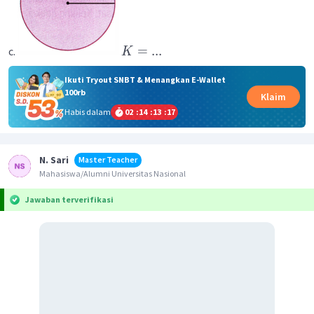
=
...
c.
K
Ikuti Tryout SNBT & Menangkan E-Wallet
100rb
Klaim
Habis dalam
02
:
14
:
13
:
17
N. Sari
Master Teacher
Mahasiswa/Alumni Universitas Nasional
Jawaban terverifikasi