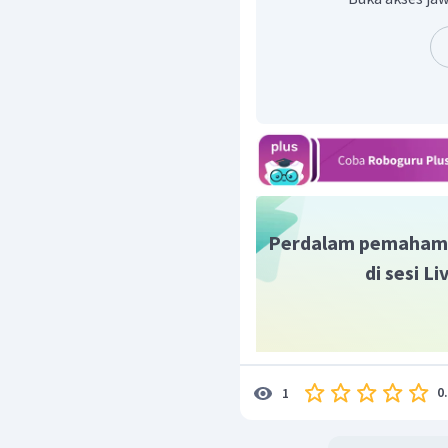
Dengan demikian, kons
KOH tersebut berturt-t
dan 0,25M.
Perdalam pemaham
di sesi L
0
1