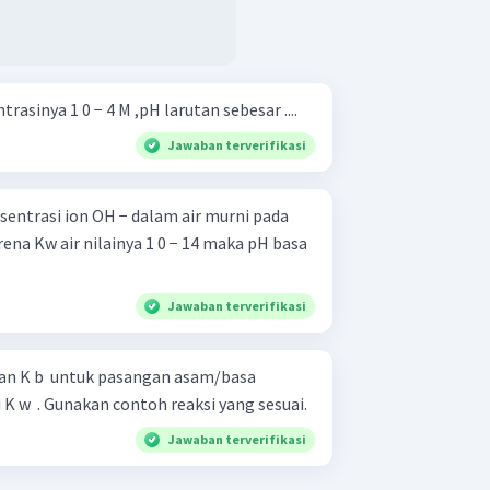
rasinya 1 0 − 4 M ,pH larutan sebesar ....
Jawaban terverifikasi
sentrasi ion OH − dalam air murni pada
ena Kw air nilainya 1 0 − 14 maka pH basa
Jawaban terverifikasi
 dan K b ​ untuk pasangan asam/basa
K w ​ . Gunakan contoh reaksi yang sesuai.
Jawaban terverifikasi