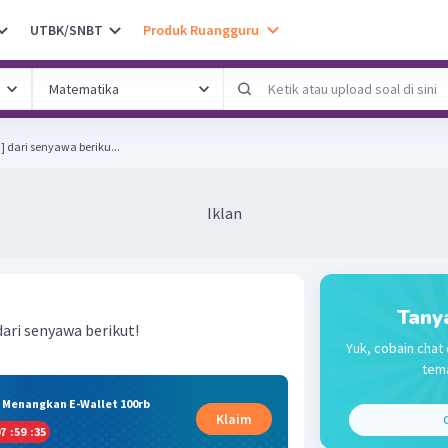
UTBK/SNBT
Produk Ruangguru
 ] dari senyawa beriku...
Iklan
Tany
ari senyawa berikut!
Yuk, cobain chat 
tema
& Menangkan E-Wallet 100rb
Klaim
C
7
:
59
:
35