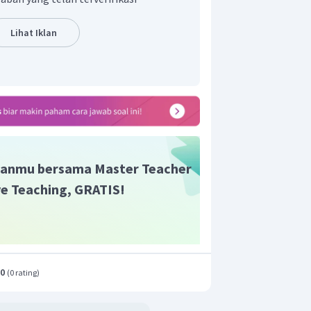
Lihat Iklan
entrasi
dan
dalam senyawa
−
14
4
×
10
M
urut adalah
anmu bersama Master Teacher
ive Teaching, GRATIS!
.0
(
0 rating
)