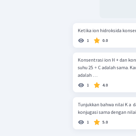
Ketika ion hidroksida konsent
1
0.0
Konsentrasi ion H + dan kon
suhu 25 ∘ C adalah sama. Kar
adalah …
1
4.0
Tunjukkan bahwa nilai K a ​
konjugasi sama dengan nilai 
1
5.0