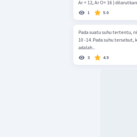
Ar = 12, Ar O= 16 ) dilarutk
1
5.0
Pada suatu suhu tertentu, ni
10 -14 .Pada suhu tersebut, 
adalah...
3
4.9