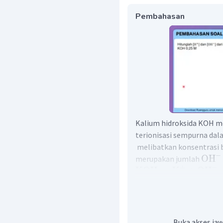
Pembahasan
Kalium hidroksida KOH m
terionisasi sempurna dal
melibatkan konsentrasi ba
−
OH
merupakan jumlah
−
+
KOH
→
K
+
OH
Buka akses jaw