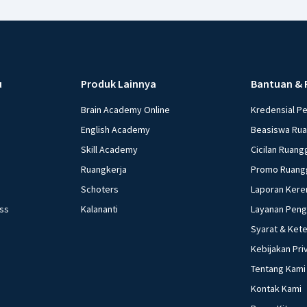
u
Produk Lainnya
Bantuan & 
Brain Academy Online
Kredensial P
English Academy
Beasiswa Ru
Skill Academy
Cicilan Ruang
Ruangkerja
Promo Ruang
Schoters
Laporan Kere
ess
Kalananti
Layanan Pen
Syarat & Ket
Kebijakan Pri
Tentang Kami
Kontak Kami