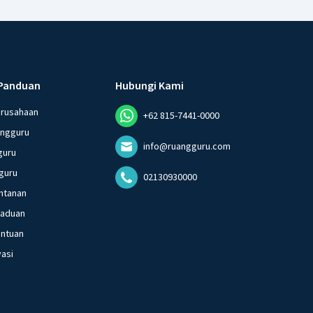
Panduan
Hubungi Kami
erusahaan
+62 815-7441-0000
angguru
info@ruangguru.com
guru
guru
02130930000
ntanan
gaduan
entuan
vasi