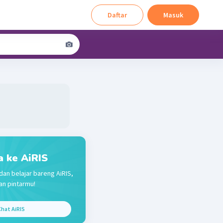
Daftar
Masuk
a ke AiRIS
dan belajar bareng AiRIS,
n pintarmu!
hat AiRIS