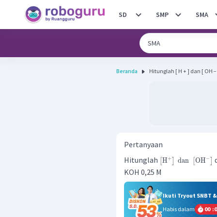
SD
SMP
SMA
Beranda
Hitunglah [ H + ] dan [ OH −
Pertanyaan
Hitunglah
d
−
+
H
dan
OH
[
]
[
]
KOH 0,25 M
Ikuti Tryout SNBT 
Habis dalam
00
:
0