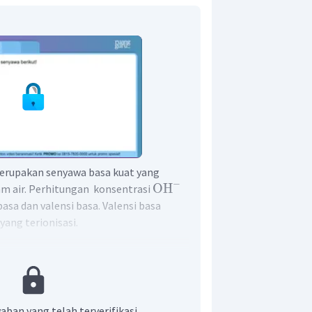
erupakan senyawa basa kuat yang
−
OH
am air. Perhitungan konsentrasi
sa dan valensi basa. Valensi basa
yang terionisasi.
aban yang telah terverifikasi