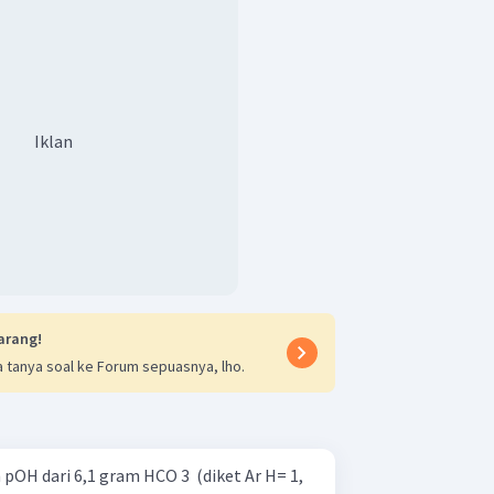
Iklan
arang!
 tanya soal ke Forum sepuasnya, lho.
 pOH dari 6,1 gram HCO 3 ​ (diket Ar H= 1,