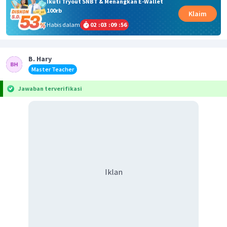
Ikuti Tryout SNBT & Menangkan E-Wallet
100rb
Klaim
Habis dalam
02
:
03
:
09
:
56
B. Hary
Master Teacher
Jawaban terverifikasi
Iklan