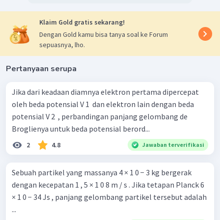
Klaim Gold gratis sekarang!
Dengan Gold kamu bisa tanya soal ke Forum
sepuasnya, lho.
Pertanyaan serupa
Jika dari keadaan diamnya elektron pertama dipercepat
oleh beda potensial V 1 ​ dan elektron lain dengan beda
potensial V 2 ​ , perbandingan panjang gelombang de
Broglienya untuk beda potensial berord...
2
4.8
Jawaban terverifikasi
Sebuah partikel yang massanya 4 × 1 0 − 3 kg bergerak
dengan kecepatan 1 , 5 × 1 0 8 m / s . Jika tetapan Planck 6
× 1 0 − 34 Js , panjang gelombang partikel tersebut adalah
...