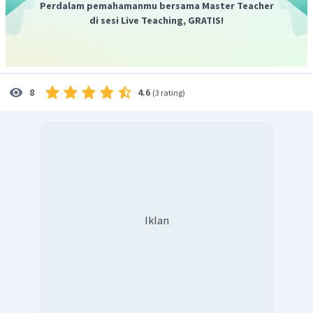
Perdalam pemahamanmu bersama Master Teacher
di sesi Live Teaching, GRATIS!
4.6
8
(
3 rating
)
Iklan