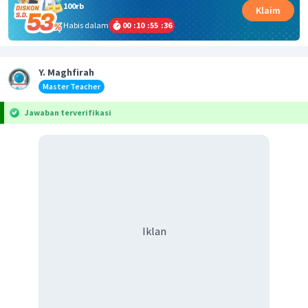
100rb
Klaim
Habis dalam
00
:
10
:
55
:
36
Y. Maghfirah
Master Teacher
Jawaban terverifikasi
Iklan