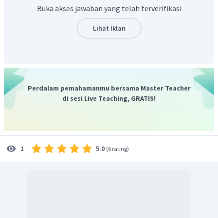
F1 =
Buka akses jawaban yang telah terverifikasi
Lihat Iklan
Perkawinan tersebut tidak akan menurunkan anak laki-laki
yang hemophilia.
Jadi, opsi jawaban yang benar adalah A.
Perdalam pemahamanmu bersama Master Teacher
di sesi Live Teaching, GRATIS!
5.0
1
(
6 rating
)