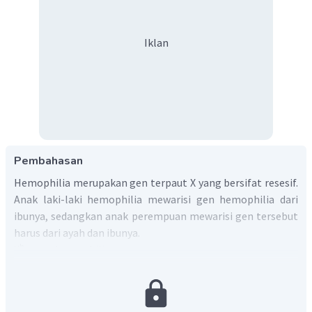
Iklan
Pembahasan
Hemophilia merupakan gen terpaut X yang bersifat resesif.
Anak laki-laki hemophilia mewarisi gen hemophilia dari
ibunya, sedangkan anak perempuan mewarisi gen tersebut
harus dari ayah dan ibunya.
h
X
= gen hemophilia
H
X
= gen tidak hemophilia
H
H
h
><
P1 = X
X
X
Y
→
H
H
h
G1 = X
, X
X
, Y