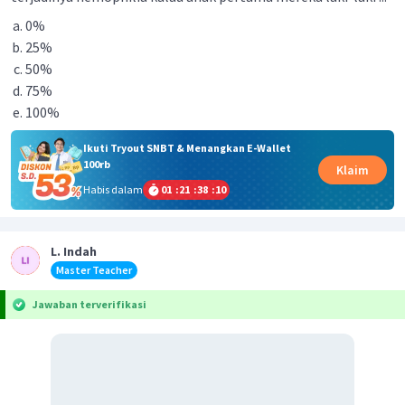
0%
25%
50%
75%
100%
Ikuti Tryout SNBT & Menangkan E-Wallet
100rb
Klaim
Habis dalam
01
:
21
:
38
:
10
L. Indah
Master Teacher
Jawaban terverifikasi