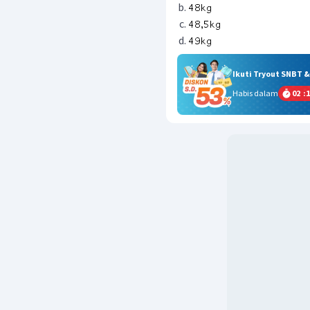
Ikuti Tryout SNBT 
Habis dalam
02
:
1