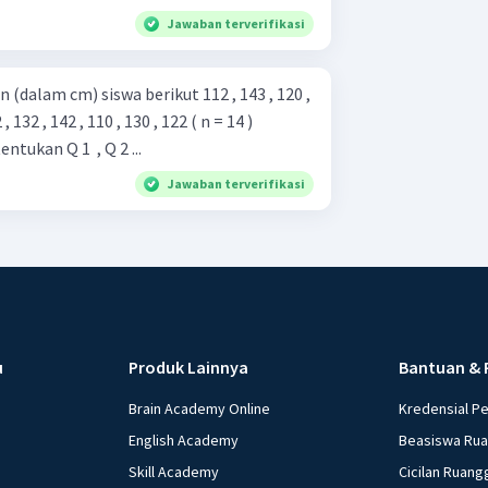
Jawaban terverifikasi
cm) siswa berikut 112 , 143 , 120 ,
 , 132 , 142 , 110 , 130 , 122 ( n = 14 )
tukan Q 1 ​ , Q 2 ...
Jawaban terverifikasi
u
Produk Lainnya
Bantuan & 
Brain Academy Online
Kredensial P
English Academy
Beasiswa Ru
Skill Academy
Cicilan Ruang