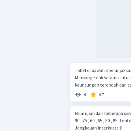
Tabel di bawah menunjukkan
Memang Enak selama satu tahun (d
4
4.7
Nilai ujian dari beberapa siswa sebagai beriku
90 , 75 , 60 , 65 , 80 , 85. Tentukan: a. Kuartil I, kuartil II, dan kuartil III b.
Jangkauan interkuartil!