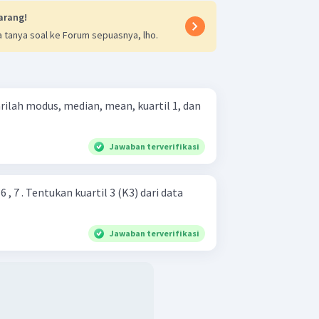
arang!
 tanya soal ke Forum sepuasnya, lho.
Jawaban terverifikasi
 , 6 , 7 . Tentukan kuartil 3 (K3) dari data
Jawaban terverifikasi