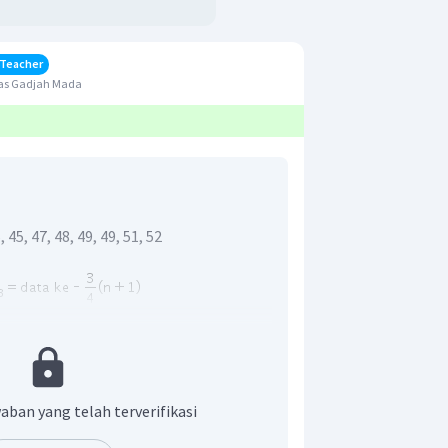
 Teacher
tas Gadjah Mada
 45, 47, 48, 49, 49, 51, 52
aban yang telah terverifikasi
artil atas pada data terletak pada data
.