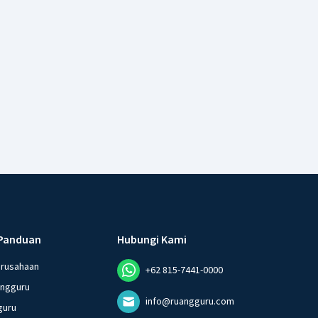
Panduan
Hubungi Kami
erusahaan
+62 815-7441-0000
angguru
info@ruangguru.com
guru