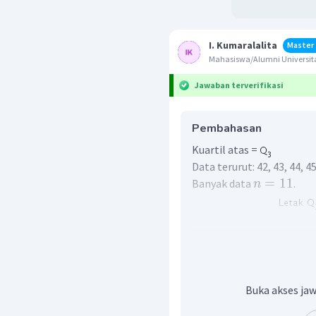
I. Kumaralalita
Master
Mahasiswa/Alumni Universi
Jawaban terverifikasi
Pembahasan
Kuartil atas =
Data terurut: 42, 43, 44, 45,
=
11
Banyak data
.
n
Buka akses jaw
Dengan demikian, nilai ku
kesembilan, yaitu