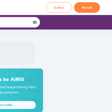
Daftar
Masuk
a ke AiRIS
dan belajar bareng AiRIS,
n pintarmu!
hat AiRIS