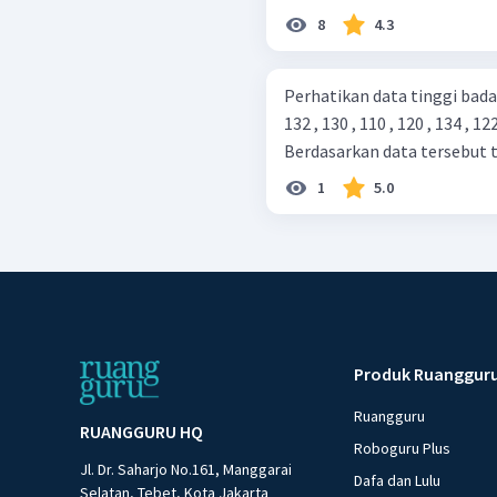
8
4.3
Perhatikan data tinggi badan (dalam 
132 , 130 , 110 , 120 , 134 , 122
Berdasarkan data tersebut ten
1
5.0
Produk Ruanggur
Ruangguru
RUANGGURU HQ
Roboguru Plus
Jl. Dr. Saharjo No.161, Manggarai
Dafa dan Lulu
Selatan, Tebet, Kota Jakarta