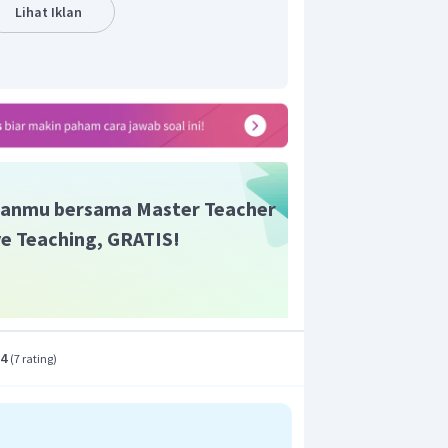
Lihat Iklan
t adalah D.
anmu bersama Master Teacher
ive Teaching, GRATIS!
.4
(
7 rating
)