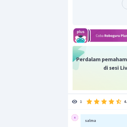
Jadi, jawaban yang tepa
Perdalam pemaham
di sesi L
4
1
salma