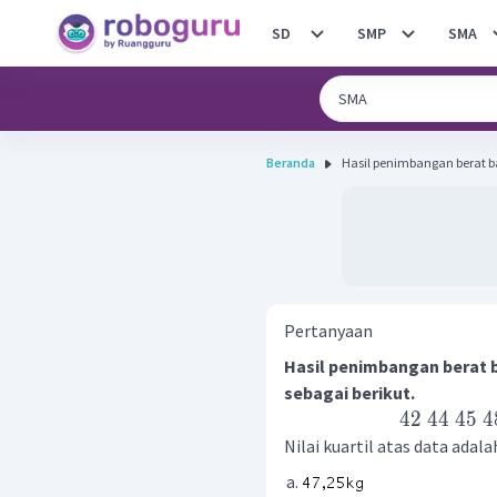
SD
SMP
SMA
Beranda
Hasil penimbangan berat b
Pertanyaan
Hasil penimbangan berat 
sebagai berikut.
42
44
45
4
Nilai kuartil atas data adalah 