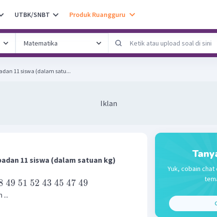
UTBK/SNBT
Produk Ruangguru
adan 11 siswa (dalam satu...
Iklan
Tany
badan 11 siswa (dalam satuan kg)
Yuk, cobain chat 
tema
8
49
51
52
43
45
47
49
...
C