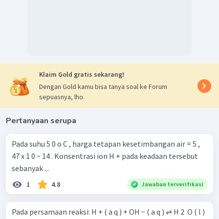
Klaim Gold gratis sekarang!
Dengan Gold kamu bisa tanya soal ke Forum
sepuasnya, lho.
Pertanyaan serupa
Pada suhu 5 0 o C , harga tetapan kesetimbangan air = 5 ,
47 x 1 0 − 14 . Konsentrasi ion H + pada keadaan tersebut
sebanyak ...
1
4.8
Jawaban terverifikasi
Pada persamaan reaksi: H + ( a q ) + OH − ( a q ) ⇌ H 2 ​ O ( l )