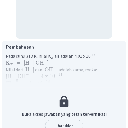
Pembahasan
-14
Pada suhu 318 K, nilai K
air adalah 4,01 x 10
w
−
+
K
=
[
H
]
[
OH
]
w
−
+
[
H
]
[
OH
]
Nilai dari
dan
adalah sama, maka:
−
+
−
14
[
H
]
[
OH
]
=
4
x
1
0
2
+
−
14
[
H
]
=
4
x
1
0
+
−
7
[
H
]
=
2
x
1
0
+
pH
=
−
lo
g
[
H
]
−
7
pH
=
−
lo
g
2
x
1
0
pH
=
7
−
lo
g
2
Buka akses jawaban yang telah terverifikasi
pH
=
7
−
0
,
3
pH
=
6
,
7
Lihat Iklan