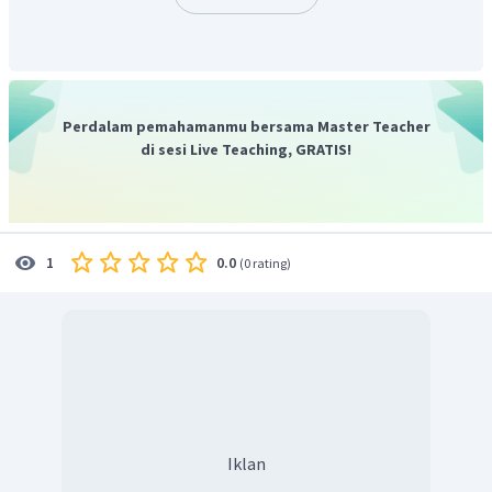
Jadi, pH air adalah 6,7.
Perdalam pemahamanmu bersama Master Teacher
di sesi Live Teaching, GRATIS!
0.0
1
(
0 rating
)
Iklan