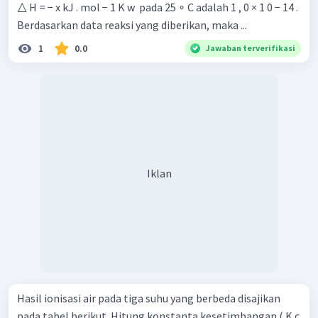
△ H = − x kJ . mol − 1 K w ​ pada 25 ∘ C adalah 1 , 0 × 1 0 − 14 .
Berdasarkan data reaksi yang diberikan, maka ...
1
0.0
Jawaban terverifikasi
Iklan
Hasil ionisasi air pada tiga suhu yang berbeda disajikan
pada tabel berikut. Hitung konstanta kesetimbangan ( K c