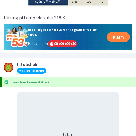
Hitung pH air pada suhu 318 K.
Ikuti Tryout SNBT & Menangkan E-Wallet
100rb
Klaim
Habis dalam
00
:
00
:
09
:
50
I. Solichah
Master Teacher
Jawaban terverifikasi
Iklan