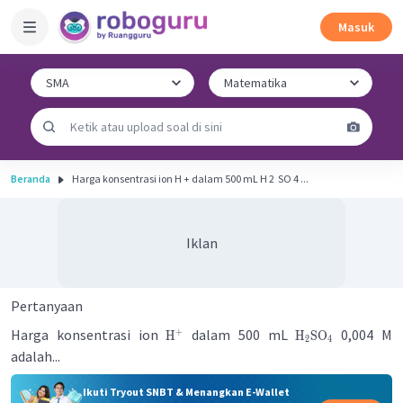
Masuk
Beranda
Harga konsentrasi ion H + dalam 500 mL H 2 ​ SO 4 ...
Iklan
Pertanyaan
Harga konsentrasi ion
dalam 500 mL
0,004 M
+
H
H
SO
2
4
adalah...
Ikuti Tryout SNBT & Menangkan E-Wallet