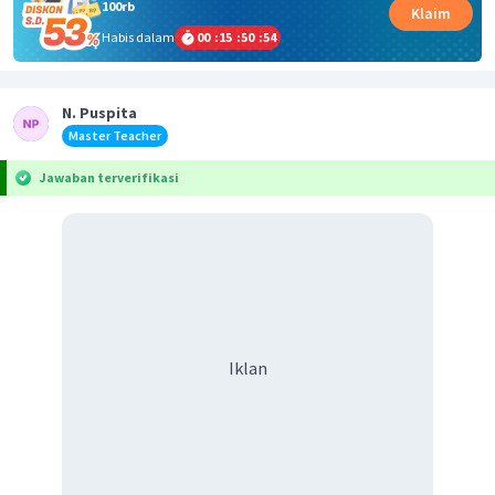
100rb
Klaim
Habis dalam
00
:
15
:
50
:
54
N. Puspita
Master Teacher
Jawaban terverifikasi
Iklan