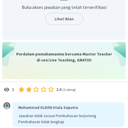
Buka akses jawaban yang telah terverifikasi
Lihat Iklan
Jadi konsentrasi ion
pada
0,004 M adalah
−
3
8
×
10
M
.
Perdalam pemahamanmu bersama Master Teacher
di sesi Live Teaching, GRATIS!
2.0
1
(
1 rating
)
Muhammad ALDAN Atala Saputra
Jawaban tidak sesuai Pembahasan terpotong
Pembahasan tidak lengkap