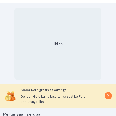
Iklan
Klaim Gold gratis sekarang!
Dengan Gold kamu bisa tanya soal ke Forum
sepuasnya, lho.
Pertanyaan serupa