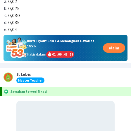
Ikuti Tryout SNBT & Menangkan E-Wallet
100rb
Klaim
Habis dalam
01
:
06
:
48
:
19
S. Lubis
Master Teacher
Jawaban terverifikasi