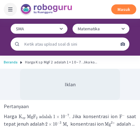
Masuk
Beranda
Harga K s p ​ MgF 2 ​ adalah 1 × 1 0 − 7 . Jika ko...
Iklan
Pertanyaan
Harga
. Jika konsentrasi ion
saat
−
7
−
K
MgF
adalah
1
×
1
0
F
2
s
p
tepat jenuh adalah
, konsentrasi ion
adalah ...
2
+
−
3
2
×
1
0
M
Mg