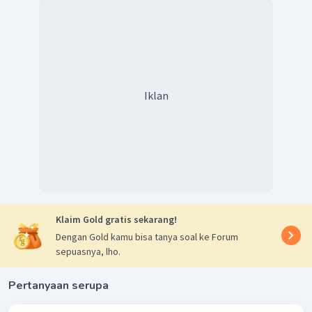
Iklan
Klaim Gold gratis sekarang!
Dengan Gold kamu bisa tanya soal ke Forum
sepuasnya, lho.
Pertanyaan serupa