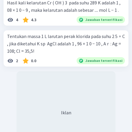
Hasil kali kelarutan Cr ( OH ) 3 ​ pada suhu 289 K adalah 1 ,
08 × 1 0 − 9 , maka kelarutan adalah sebesar .... mol L − 1 .
4
4.3
Jawaban terverifikasi
Tentukan massa 1 L larutan perak klorida pada suhu 2 5 ∘ C
, jika diketahui K sp ​ AgCl adalah 1 , 96 × 1 0 − 10 , A r ​ : Ag =
108; Cl = 35,5!
2
0.0
Jawaban terverifikasi
Iklan