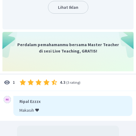
Lihat Iklan
Perdalam pemahamanmu bersama Master Teacher
di sesi Live Teaching, GRATIS!
4.3
1
(
3 rating
)
Ripal Ezzzx
Makasih ❤️