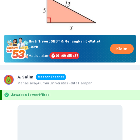
Ikuti Tryout SNBT & Menangkan E-Wallet
100rb
Klaim
Habis dalam
01
:
09
:
55
:
37
A. Salim
Master Teacher
Mahasiswa/Alumni Universitas Pelita Harapan
Jawaban terverifikasi