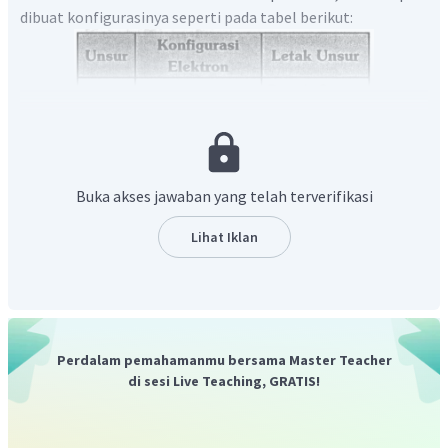
dibuat konfigurasinya seperti pada tabel berikut:
Buka akses jawaban yang telah terverifikasi
Lihat Iklan
Atom suatu unsur cenderung mencapai kestabilan dengan
cara menangkap atau melepas elektron sehingga
Perdalam pemahamanmu bersama Master Teacher
membentuk konfigurasi oktet (8 elektron pada kulit
di sesi Live Teaching, GRATIS!
terluar) seperti halnya unsur gas mulia. Atom yang
bermuatan -1 artinya menangkap 1 elektron untuk
mencapai kestabilan. Unsur yang paling mudah menangkap