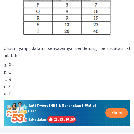
Unsur yang dalam senyawanya cenderung bermuatan -1
adalah
...
P
Q
R
S
T
Ikuti Tryout SNBT & Menangkan E-Wallet
100rb
Klaim
Habis dalam
01
:
13
:
20
:
59