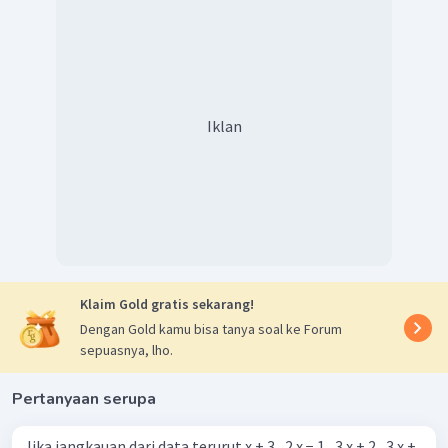
Iklan
Klaim Gold gratis sekarang!
Dengan Gold kamu bisa tanya soal ke Forum
sepuasnya, lho.
Pertanyaan serupa
Jika jangkauan dari data terurut x + 3 , 2 x − 1 , 3 x + 2 , 3 x +