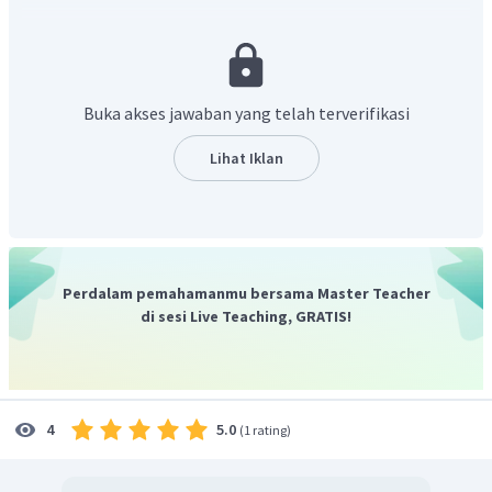
Sehingga jangkaunnya didapatkan:
=
172
−
109
R
Buka akses jawaban yang telah terverifikasi
=
63
Dengan demikian, jangkauan dari data adalah 63.
Lihat Iklan
Jadi, jawaban yang benar adalah D.
Perdalam pemahamanmu bersama Master Teacher
di sesi Live Teaching, GRATIS!
5.0
4
(
1 rating
)