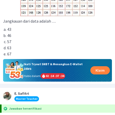
Jangkauan dari data adalah
....
43
46
57
63
67
Ikuti Tryout SNBT & Menangkan E-Wallet
100rb
Klaim
Habis dalam
02
:
14
:
37
:
33
E. Safitri
Master Teacher
Jawaban terverifikasi