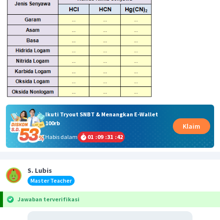
Ikuti Tryout SNBT & Menangkan E-Wallet
100rb
Klaim
Habis dalam
01
:
09
:
31
:
42
S. Lubis
Master Teacher
Jawaban terverifikasi