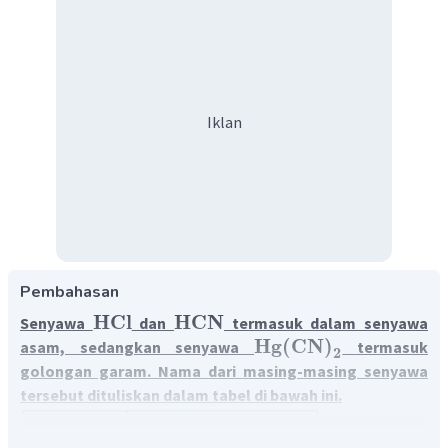
Iklan
Pembahasan
HCl
HCN
Senyawa
dan
termasuk dalam senyawa
Hg
(
CN
)
asam, sedangkan senyawa
termasuk
2
golongan garam. Nama dari masing-masing senyawa
tersebut dituliskan dalam tabel di bawah ini.