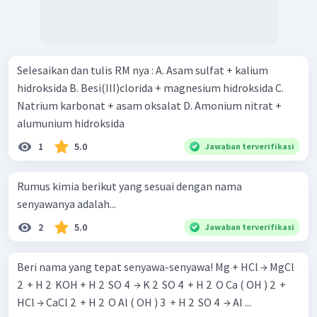
Selesaikan dan tulis RM nya : A. Asam sulfat + kalium
hidroksida B. Besi(III)clorida + magnesium hidroksida C.
Natrium karbonat + asam oksalat D. Amonium nitrat +
alumunium hidroksida
1
5.0
Jawaban terverifikasi
Rumus kimia berikut yang sesuai dengan nama
senyawanya adalah...
2
5.0
Jawaban terverifikasi
Beri nama yang tepat senyawa-senyawa! Mg + HCl → MgCl
2 ​ + H 2 ​ KOH + H 2 ​ SO 4 ​ → K 2 ​ SO 4 ​ + H 2 ​ O Ca ( OH ) 2 ​ +
HCl → CaCl 2 ​ + H 2 ​ O Al ( OH ) 3 ​ + H 2 ​ SO 4 ​ → Al ...