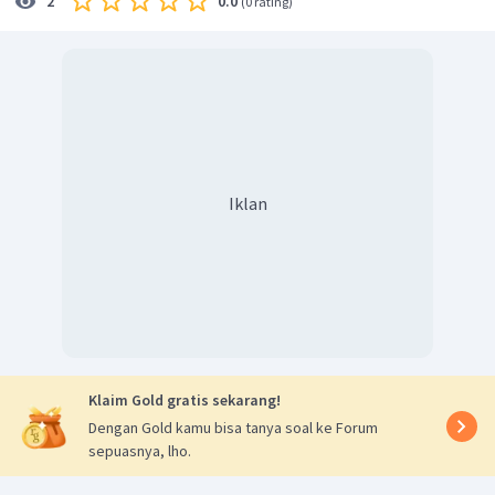
0.0
2
(
0 rating
)
Iklan
Klaim Gold gratis sekarang!
Dengan Gold kamu bisa tanya soal ke Forum
sepuasnya, lho.