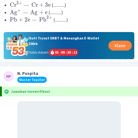
3
+
Cr
→
Cr
+
3
e
(............)
+
Ag
→
Ag
+
e
(............)
2
+
Pb
+
2
e
→
Pb
(............)
Ikuti Tryout SNBT & Menangkan E-Wallet
100rb
Klaim
Habis dalam
01
:
09
:
30
:
11
N. Puspita
Master Teacher
Jawaban terverifikasi