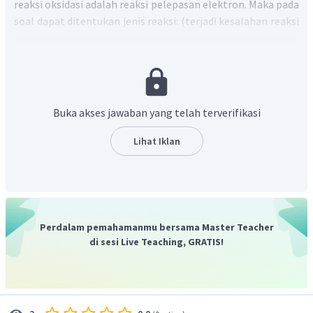
reaksi oksidasi adalah reaksi pelepasan elektron. Maka pada
soal dapat ditentukan jenis reaksi: (terjadi kesalahan reaksi
pada soal)
3
+
Fe
→
Fe
+
3
e
(
oksidasi
, karena terjadi
pelepasan elektron)
3
+
Cr
+
3
e
→
Cr
(
reduksi
, karena terjadi
Buka akses jawaban yang telah terverifikasi
penangkapan elektron)
+
Ag
+
e
→
Ag
(
reduksi
, karena terjadi
Lihat Iklan
penangkapan elektron)
2
+
Pb
→
Pb
+
2
e
(
oksidasi
, karena terjadi
pelepasan elektron)
Jadi, jawaban yang benar reaksi reduksi pada Cr dan Ag,
Perdalam pemahamanmu bersama Master Teacher
sedangkan reaksi oksidasi pada Fe dan Pb.
di sesi Live Teaching, GRATIS!