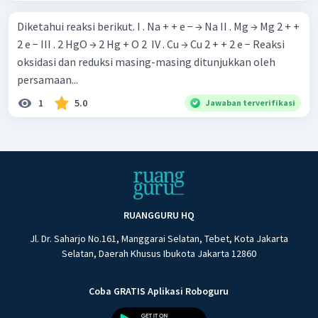
Diketahui reaksi berikut. I . Na + + e − → Na II . Mg → Mg 2 + +
2 e − III . 2 HgO → 2 Hg + O 2 ​ IV . Cu → Cu 2 + + 2 e − Reaksi
oksidasi dan reduksi masing-masing ditunjukkan oleh
persamaan...
1
5.0
Jawaban terverifikasi
RUANGGURU HQ
Jl. Dr. Saharjo No.161, Manggarai Selatan, Tebet, Kota Jakarta
Selatan, Daerah Khusus Ibukota Jakarta 12860
Coba GRATIS Aplikasi Roboguru