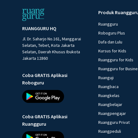
Produk Ruanggur
Ruangguru
RUANGGURU HQ
Roboguru Plus
Jl. Dr. Saharjo No.161, Manggarai
Dafa dan Lulu
Selatan, Tebet, Kota Jakarta
Kursus for Kids
Selatan, Daerah Khusus Ibukota
Jakarta 12860
Ruangguru for Kids
Ruangguru for Busin
Coba GRATIS Aplikasi
Ruanguji
Roboguru
Ruangbaca
Ruangkelas
Ruangbelajar
Ruangpengajar
Coba GRATIS Aplikasi
Ruangguru Privat
Ruangguru
Ruangpeduli