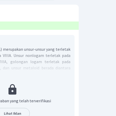
) merupakan unsur-unsur yang terletak
 VIIIA. Unsur nonlogam terletak pada
IIIA, golongan logam terletak pada
, dan unsur metaloid berada diantara
gan utama yang semuanya mengandung
longan VIIA (halogen).
r adalah C.
aban yang telah terverifikasi
Lihat Iklan