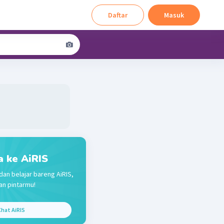
Daftar
Masuk
a ke AiRIS
dan belajar bareng AiRIS,
n pintarmu!
hat AiRIS