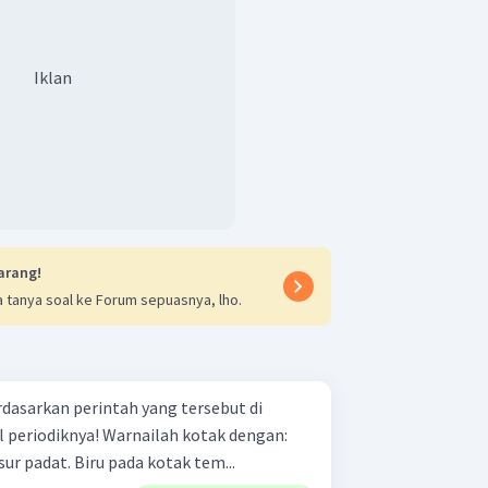
Iklan
arang!
 tanya soal ke Forum sepuasnya, lho.
rdasarkan perintah yang tersebut di
rnailah kotak dengan:
Hijau pada kotak tempat unsur padat. Biru pada kotak tem...