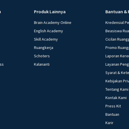
u
Produk Lainnya
Bantuan & 
Brain Academy Online
Kredensial P
English Academy
Beasiswa Ru
Skill Academy
Cicilan Ruang
Ruangkerja
Promo Ruang
Schoters
Laporan Kere
ess
Kalananti
Layanan Pen
Syarat & Ket
Kebijakan Pri
Tentang Kami
Kontak Kami
Press Kit
Bantuan
Karir