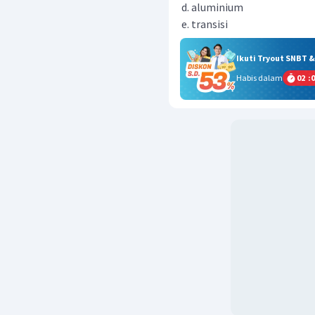
aluminium
transisi
Ikuti Tryout SNBT 
Habis dalam
02
:
0