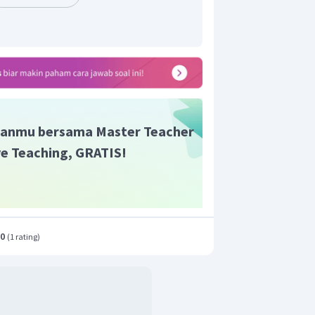
anmu bersama Master Teacher
ive Teaching, GRATIS!
.0
(
1 rating
)