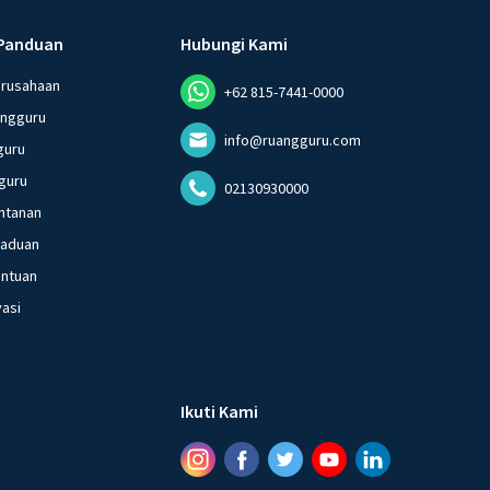
Panduan
Hubungi Kami
erusahaan
+62 815-7441-0000
angguru
info@ruangguru.com
guru
guru
02130930000
ntanan
gaduan
entuan
vasi
Ikuti Kami