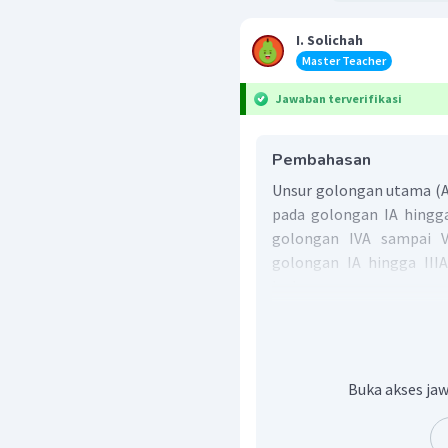
I. Solichah
Master Teacher
Jawaban terverifikasi
Pembahasan
Unsur golongan utama (A
pada golongan IA hingga
golongan IVA sampai V
golongan IA hingga IIIA
keduanya.
Dengan demikian, Golon
unsur nonlogam adalah go
Jadi, jawaban yang bena
Buka akses jaw