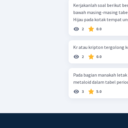
Kerjakanlah soal berikut be
bawah masing-masing tabel periodiknya! Wa
2
0.0
Kr atau kripton tergolong 
2
0.0
Pada bagian manakah letak
metaloid dalam tabel perio
3
5.0