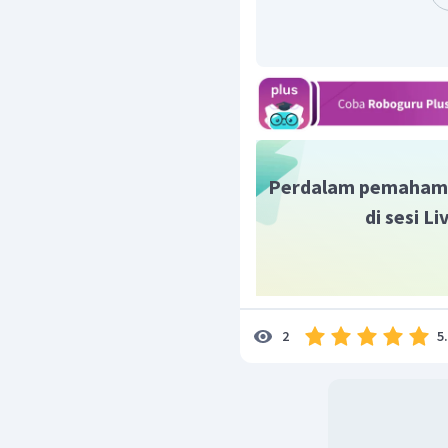
Perdalam pemaham
di sesi L
5
2