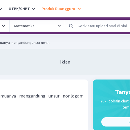
UTBK/SNBT
Produk Ruangguru
uanya mengandung unsur nonl...
Iklan
Tany
emuanya mengandung unsur nonlogam
Yuk, cobain chat 
tema
C