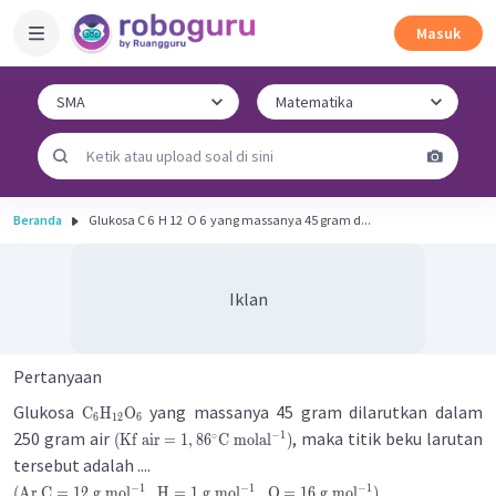
Masuk
Beranda
Glukosa C 6 ​ H 12 ​ O 6 ​ yang massanya 45 gram d...
Iklan
Pertanyaan
Glukosa
yang massanya 45 gram dilarutkan dalam
C
H
O
6
12
6
250 gram air
, maka titik beku larutan
−
1
∘
(
Kf
air
=
1
,
8
6
C
molal
)
tersebut adalah ....
−
1
−
1
−
1
(
Ar
C
=
12
g
mol
,
H
=
1
g
mol
,
O
=
16
g
mol
)