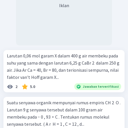
Iklan
Larutan 0,06 mol garam X dalam 400 g air membeku pada
suhu yang sama dengan larutan 6,25 g CaBr 2 ​ dalam 250 g
air. Jika Ar Ca = 40, Br = 80, dan terionisasi sempurna, nilai
faktor van't Hoff garam X...
2
5.0
Jawaban terverifikasi
Suatu senyawa organik mempunyai rumus empiris CH 2 ​ O .
Larutan 9 g senyawa tersebut dalam 100 gram air
membeku pada − 0 , 93 ∘ C . Tentukan rumus molekul
senyawa tersebut. ( A r ​ H = 1 , C = 12 , d...