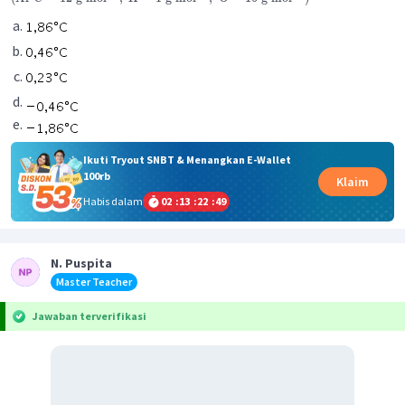
Ikuti Tryout SNBT & Menangkan E-Wallet
100rb
Klaim
Habis dalam
02
:
13
:
22
:
49
N. Puspita
Master Teacher
Jawaban terverifikasi