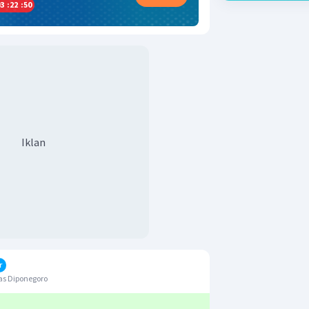
3
:
22
:
49
Iklan
r
as Diponegoro