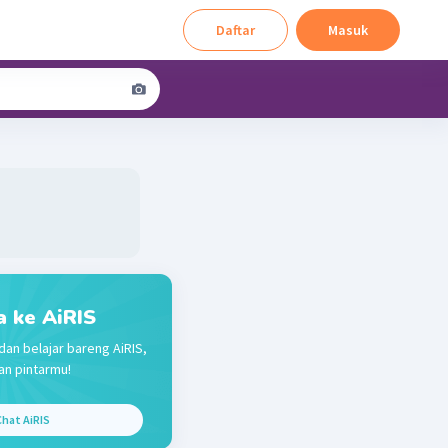
Daftar
Masuk
a ke AiRIS
dan belajar bareng AiRIS,
n pintarmu!
hat AiRIS