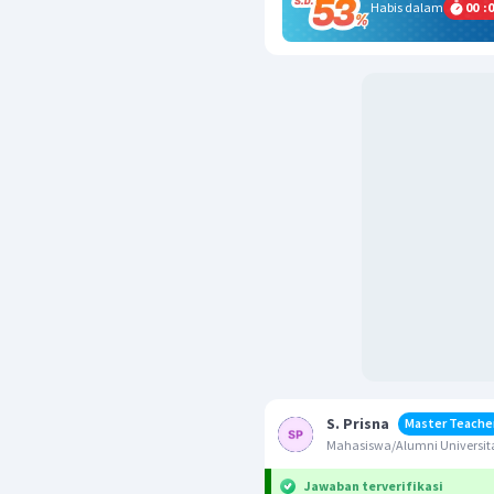
Habis dalam
00
:
0
S. Prisna
Master Teache
Mahasiswa/Alumni Universit
Jawaban terverifikasi