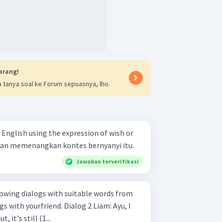
arang!
 tanya soal ke Forum sepuasnya, lho.
 English using the expression of wish or
dia akan memenangkan kontes bernyanyi itu.
Jawaban terverifikasi
riend. Dialog 2 Liam: Ayu, I
me now. Ayu: But, it's still (1...