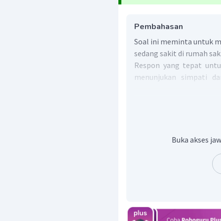
Pembahasan
Soal ini meminta untuk m
sedang sakit di rumah saki
Respon yang tepat untuk
menunjukan simpati d
sembuh.
Maka, respon yang me
berharap mama Lina dapa
Dalam Bahasa Inggris, k
mother will be better soon.
Buka akses jaw
Jadi, jawaban yang ben
better soon."