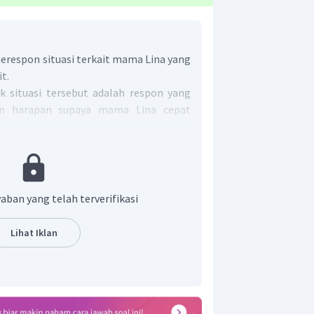
erespon situasi terkait mama Lina yang
t.
 situasi tersebut adalah respon yang
an harapan supaya mama Lina cepat
mungkinkan diberikan adalah "aku
t segera membaik."
alimat tersebut adalah "
I hope Lina's
"
aban yang telah terverifikasi
ar adalah "
I hope Lina's mother will be
Lihat Iklan