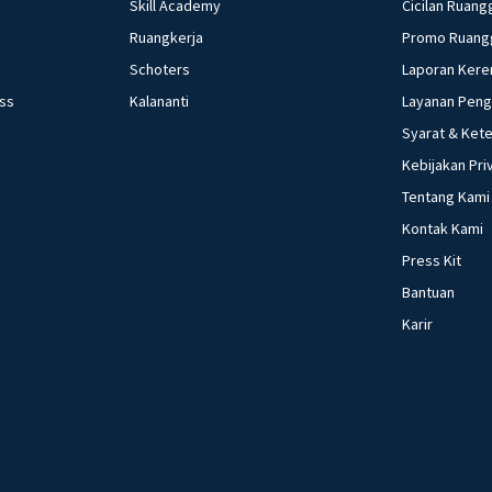
Skill Academy
Cicilan Ruang
Ruangkerja
Promo Ruang
Schoters
Laporan Kere
ess
Kalananti
Layanan Pen
Syarat & Ket
Kebijakan Pri
Tentang Kami
Kontak Kami
Press Kit
Bantuan
Karir