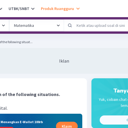
UTBK/SNBT
Produk Ruangguru
 the following situat...
Iklan
Tany
 of the following situations.
Yuk, cobain chat 
tema
ital.
C
& Menangkan E-Wallet 100rb
Klaim