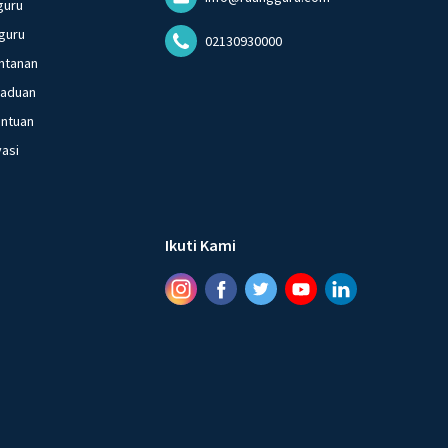
guru
guru
02130930000
ntanan
gaduan
entuan
vasi
Ikuti Kami