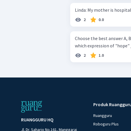
2
0.0
Choose the best answer A, B, C, or D! Choose the fol
which expression of "hope"
2
1.0
Produk Ruanggur
Ruangguru
RUANGGURU HQ
Roboguru Plus
Jl. Dr. Saharjo No.161, Manggarai