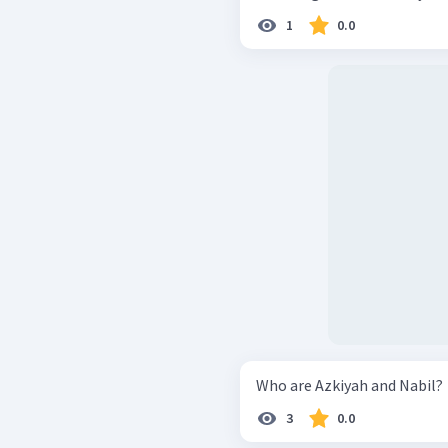
1
0.0
Who are Azkiyah and Nabil?
3
0.0