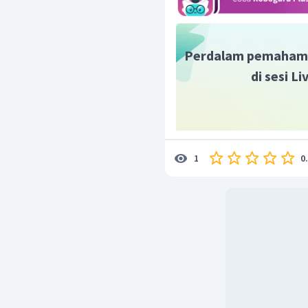
Perdalam pemaham
di sesi L
0
1