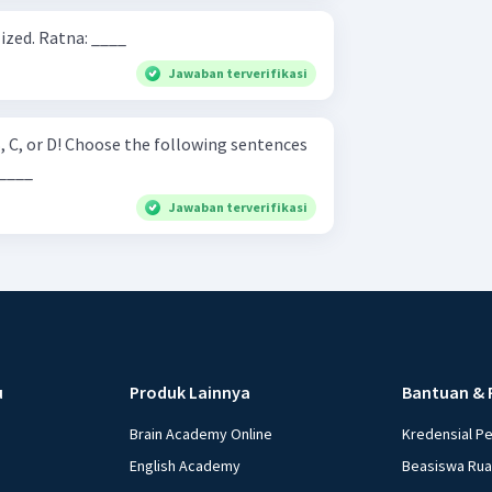
Linda: My mother is hospitalized. Ratna: ____
Jawaban terverifikasi
lowing sentences
 ____
Jawaban terverifikasi
u
Produk Lainnya
Bantuan & 
Brain Academy Online
Kredensial P
English Academy
Beasiswa Ru