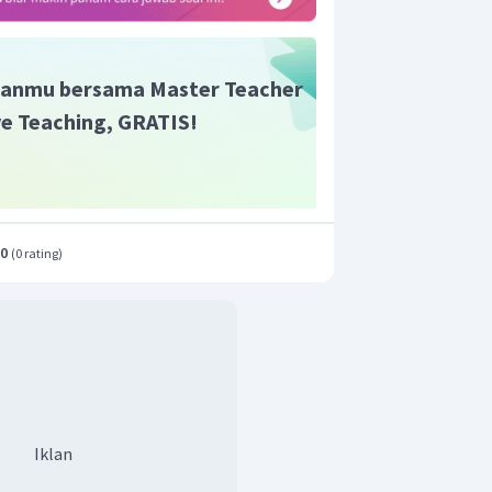
anmu bersama Master Teacher
ive Teaching, GRATIS!
.0
(
0 rating
)
Iklan