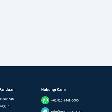
Panduan
Hubungi Kami
erusahaan
+62 815-7441-0000
angguru
info@ruangguru.com