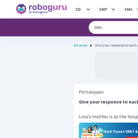
SD
SMP
SMA
Beranda
Give your response to each of
Pertanyaan
Give your response to each
Lina's mother is at the hosp
Ikuti Tryout SNBT 