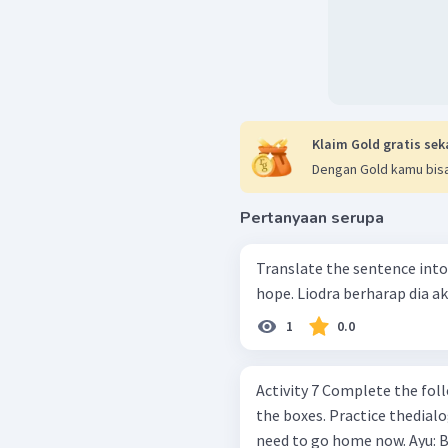
Klaim Gold gratis sek
Dengan Gold kamu bisa
Pertanyaan serupa
Translate the sentence into
hope. Liodra berharap 
1
0.0
Activity 7 Complete the following dialogs with suitable words from
the boxes. Practice thedialogs with yourf
need to go ho