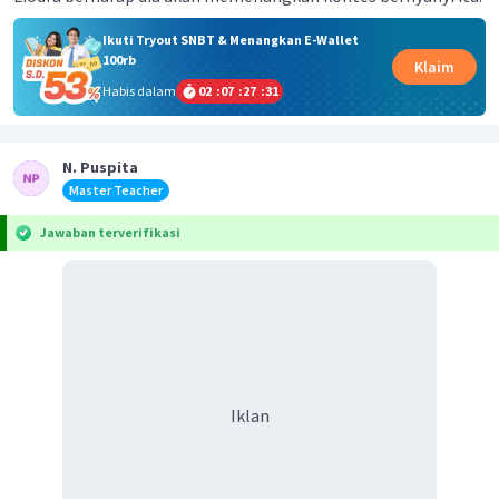
Ikuti Tryout SNBT & Menangkan E-Wallet
100rb
Klaim
Habis dalam
02
:
07
:
27
:
31
N. Puspita
Master Teacher
Jawaban terverifikasi
Iklan