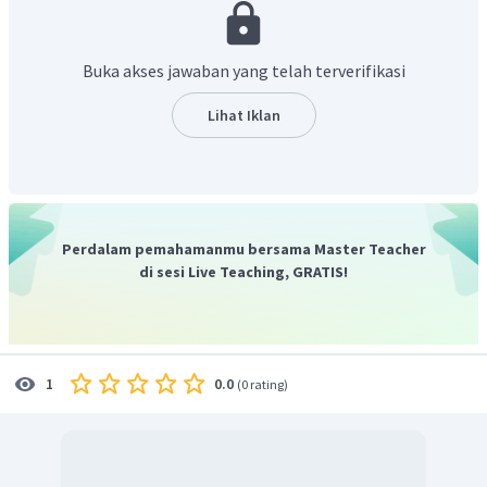
depan.
Wish
digunakan untuk mengindikasikan sesuatu yang tidak
terjadi atau tidak akan terjadi. Selain itu,
wish
juga
Buka akses jawaban yang telah terverifikasi
digunakan untuk mengungkapkan harapan.
Keterangan waktu pada kalimat soal adalah di masa depan.
Lihat Iklan
Sehingga, kontes belum dilakukan atau sedang dilakukan
namun belum mencapai tahap pengumuman pemenang.
Berdasarkan hal tersebut, kata yang digunakan
adalah
hope.
Terjemahan dari kalimat soal adalah,
"Liodra hopes she
Perdalam pemahamanmu bersama Master Teacher
will win the singing contest.".
di sesi Live Teaching, GRATIS!
0.0
1
(
0 rating
)