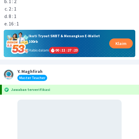
1 : 2
2 : 1
8 : 1
16 : 1
Ikuti Tryout SNBT & Menangkan E-Wallet
100rb
Klaim
Habis dalam
00
:
11
:
27
:
23
Y. Maghfirah
Master Teacher
Jawaban terverifikasi