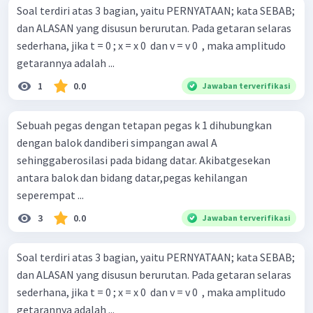
Soal terdiri atas 3 bagian, yaitu PERNYATAAN; kata SEBAB;
dan ALASAN yang disusun berurutan. Pada getaran selaras
sederhana, jika t = 0 ; x = x 0 ​ dan v = v 0 ​ , maka amplitudo
getarannya adalah ...
1
0.0
Jawaban terverifikasi
Sebuah pegas dengan tetapan pegas k 1 dihubungkan
dengan balok dandiberi simpangan awal A
sehinggaberosilasi pada bidang datar. Akibatgesekan
antara balok dan bidang datar,pegas kehilangan
seperempat ...
3
0.0
Jawaban terverifikasi
Soal terdiri atas 3 bagian, yaitu PERNYATAAN; kata SEBAB;
dan ALASAN yang disusun berurutan. Pada getaran selaras
sederhana, jika t = 0 ; x = x 0 ​ dan v = v 0 ​ , maka amplitudo
getarannya adalah ...