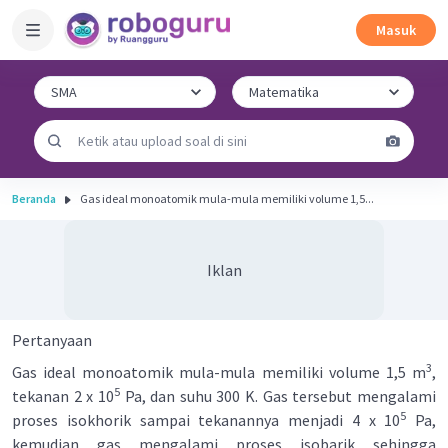
Masuk
Beranda
Gas ideal monoatomik mula-mula memiliki volume 1,5...
Iklan
Pertanyaan
3
Gas ideal monoatomik mula-mula memiliki volume 1,5 m
,
5
tekanan 2 x 10
Pa, dan suhu 300 K. Gas tersebut mengalami
5
proses isokhorik sampai tekanannya menjadi 4 x 10
Pa,
kemudian gas mengalami proses isobarik sehingga