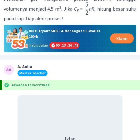
5
3
volumenya menjadi 4,5 m
. Jika
C
=
nR
, hitung besar suhu
P
2
pada tiap-tiap akhir proses!
Ikuti Tryout SNBT & Menangkan E-Wallet
100rb
Klaim
Habis dalam
00
:
13
:
16
:
42
A. Aulia
Master Teacher
Jawaban terverifikasi
Iklan