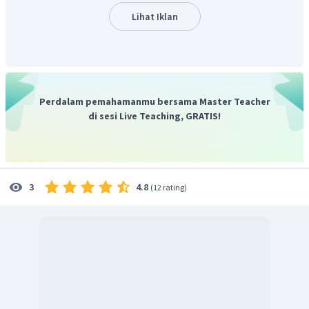
reaksi berikut:
Lihat Iklan
−
−
⇄
CN
(
)
+
H
O
(
)
HCN
(
)
+
OH
(
)
a
q
l
a
q
a
q
2
Dari persamaan hidrolisis di atas, dapat diketahui bahwa
−
KCN
OH
reaksi hidrolisis garam
menghasilkan ion
,
sehingga
larutan bersifat basa.
Perdalam pemahamanmu bersama Master Teacher
di sesi Live Teaching, GRATIS!
4.8
3
(
12 rating
)