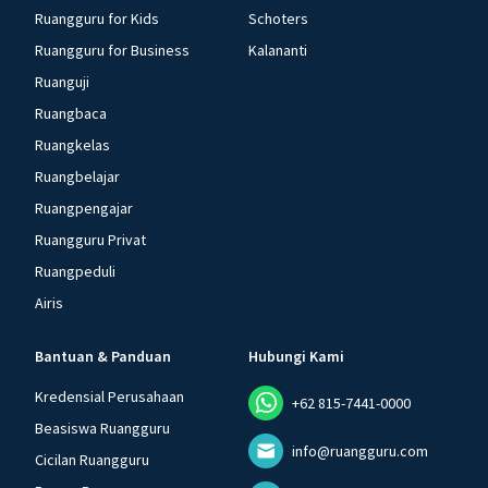
Ruangguru for Kids
Schoters
Ruangguru for Business
Kalananti
Ruanguji
Ruangbaca
Ruangkelas
Ruangbelajar
Ruangpengajar
Ruangguru Privat
Ruangpeduli
Airis
Bantuan & Panduan
Hubungi Kami
Kredensial Perusahaan
+62 815-7441-0000
Beasiswa Ruangguru
info@ruangguru.com
Cicilan Ruangguru