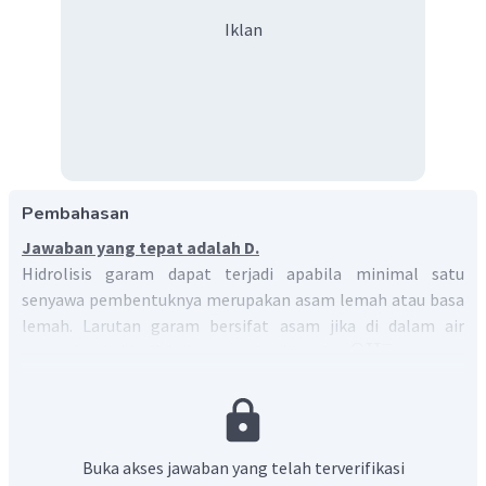
Iklan
Pembahasan
Jawaban yang tepat adalah D.
Hidrolisis garam dapat terjadi apabila minimal satu
senyawa pembentuknya merupakan asam lemah atau basa
lemah. Larutan garam bersifat asam jika di dalam air
−
OH
mengalami hidrolisis dan menghasilkan ion
.
KOH
Pencampuran antara basa kuat
dengan asam lemah
HCN
KCN
akan membentuk garam
. Dalam air, garam
+
KCN
K
akan terionisasi membentuk ion-ionnya, yaitu
−
−
CN
CN
dan
. Ion
merupakan basa konjugasi kuat dari
Buka akses jawaban yang telah terverifikasi
HCN
yang akan mengalami hidrolisis sesuai persamaan