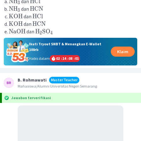
NH
HCl
dan
3
NH
HCN
dan
3
KOH
HCl
dan
KOH
HCN
dan
NaOH
H
SO
dan
2
4
Ikuti Tryout SNBT & Menangkan E-Wallet
100rb
Klaim
Habis dalam
02
:
14
:
08
:
01
B. Rohmawati
Master Teacher
Mahasiswa/Alumni Universitas Negeri Semarang
Jawaban terverifikasi