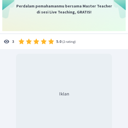
elektron disekitarnya.
Perdalam pemahamanmu bersama Master Teacher
di sesi Live Teaching, GRATIS!
5.0
3
(
2 rating
)
Iklan