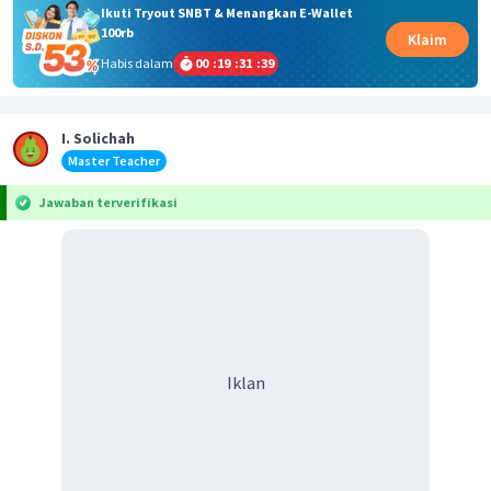
Ikuti Tryout SNBT & Menangkan E-Wallet
100rb
Klaim
Habis dalam
00
:
19
:
31
:
39
I. Solichah
Master Teacher
Jawaban terverifikasi
Iklan