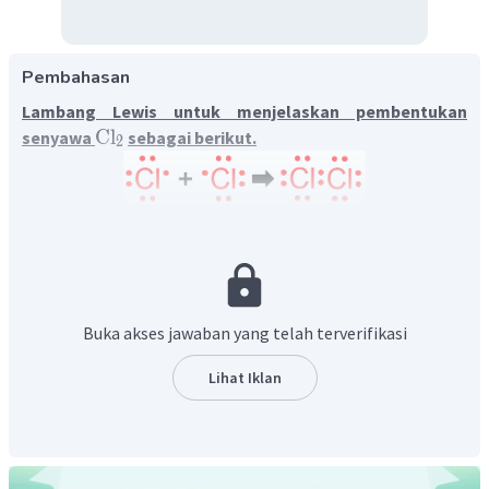
Pembahasan
Lambang Lewis untuk menjelaskan pembentukan
Cl
senyawa
sebagai berikut.
2
Struktur lewis adalah gambar lambang atom disertai
dengan gambar elektron valensi disekitarnya. Elektron
valensi adalah elektron yang terletak pada kulit terluar.
Elektron valensi suatu unsur sama dengan golongannya.
Buka akses jawaban yang telah terverifikasi
Atom Cl terletak pada golongan VIIA, sehingga memiliki 7
Lihat Iklan
elektron valensi. Ikatan kovalen terbentuk karena adanya
pemakaian bersama pasangan elektron oleh dua atom
yang berikatan. Berdasarkan aturan oktet, dalam
menggambarkan struktur Lewis suatu molekul, masing-
masing unsur penyusun molekul tersebut harus memiliki 8