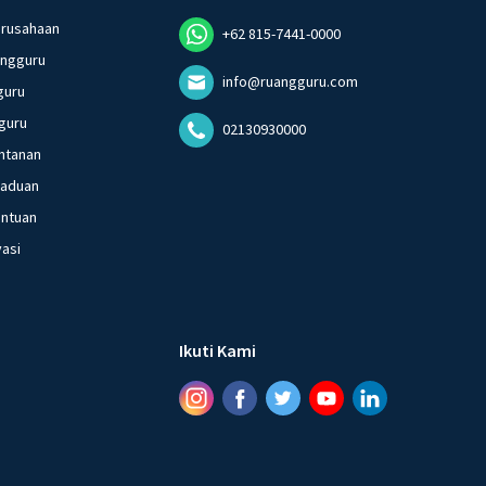
erusahaan
+62 815-7441-0000
angguru
info@ruangguru.com
guru
guru
02130930000
ntanan
gaduan
entuan
vasi
Ikuti Kami