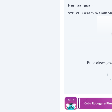
Pembahasan
Struktur asam
p
-aminob
Buka akses jaw
Langkah untuk menggam
berikut:
Menggambarkan ranta
Menggambarkan gugu
soal, asam
p
-aminob
−
C
utamanya adalah
nomor 1.