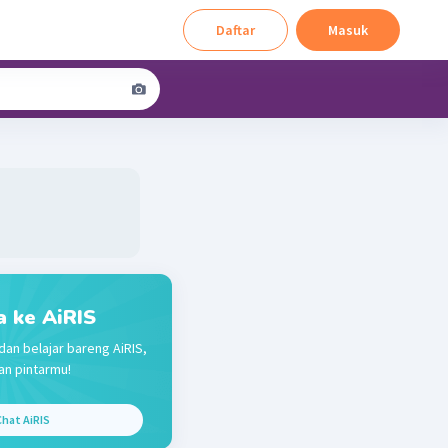
Daftar
Masuk
a ke AiRIS
dan belajar bareng AiRIS,
n pintarmu!
hat AiRIS