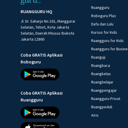
Ruangguru
RUANGGURU HQ
Roboguru Plus
Jl. Dr. Saharjo No.161, Manggarai
Dafa dan Lulu
Selatan, Tebet, Kota Jakarta
Kursus for Kids
Selatan, Daerah Khusus Ibukota
Jakarta 12860
Ruangguru for Kids
Ruangguru for Busin
Coba GRATIS Aplikasi
Ruanguji
Roboguru
Ruangbaca
Ruangkelas
Ruangbelajar
Ruangpengajar
Coba GRATIS Aplikasi
Ruangguru Privat
Ruangguru
Ruangpeduli
Airis