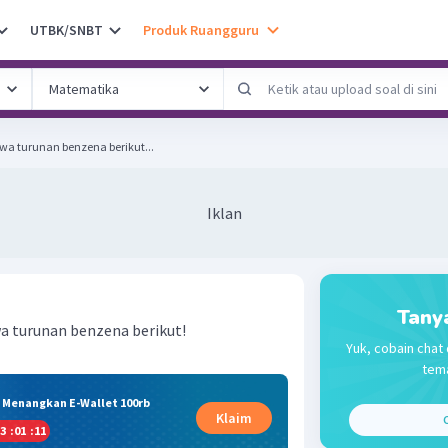
UTBK/SNBT
Produk Ruangguru
a turunan benzena berikut...
Iklan
Tany
a turunan benzena berikut!
Yuk, cobain chat 
tema
& Menangkan E-Wallet 100rb
Klaim
C
3
:
01
:
10