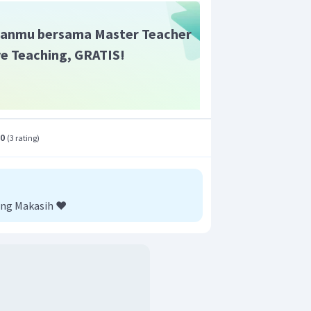
anmu bersama Master Teacher
ive Teaching, GRATIS!
.0
(
3 rating
)
prioritas kedua. Berdasarkan nama
enunjukkan bahwa terdapat gugus
 nomor 4. Posisi
p
(para) artinya
 posisi 1,4.
ng Makasih ❤️