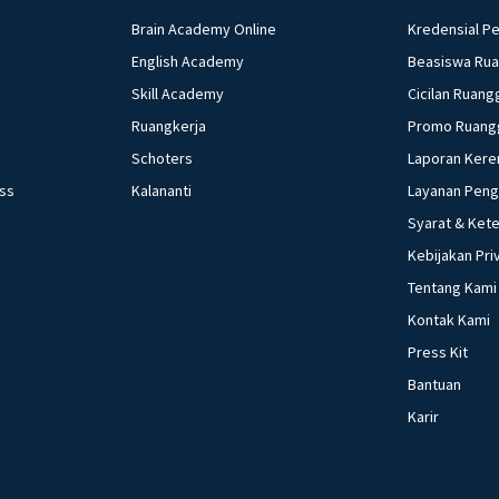
Brain Academy Online
Kredensial P
English Academy
Beasiswa Ru
Skill Academy
Cicilan Ruang
Ruangkerja
Promo Ruang
Schoters
Laporan Kere
ess
Kalananti
Layanan Pen
Syarat & Ket
Kebijakan Pri
Tentang Kami
Kontak Kami
Press Kit
Bantuan
Karir