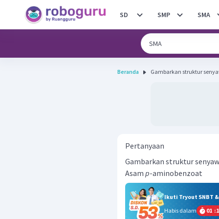
SD
SMP
SMA
Beranda
Gambarkan struktur senyaw
Pertanyaan
Gambarkan struktur senyaw
Asam
p
-aminobenzoat
Ikuti Tryout SNBT 
Habis dalam
01
:
1