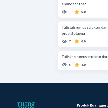
aminobenzoat
1
5.0
Tulislah rumus struktur dari sen
propiltoluena
7
0.0
Tuliskan rumus struktur dar
5
4.0
Produk Ruanggur