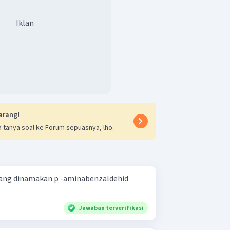
Iklan
arang!
 tanya soal ke Forum sepuasnya, lho.
ang dinamakan p -aminabenzaldehid
Jawaban terverifikasi