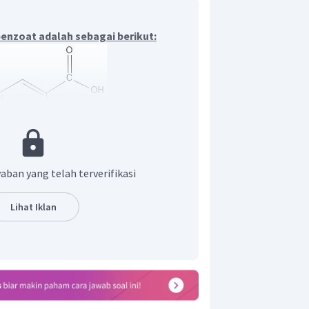
enzoat adalah sebagai berikut:
aban yang telah terverifikasi
barkan strukturnya adalah sebagai
Lihat Iklan
i benzena.
s utama. Berdasarkan nama pada
enzoat menunjukkan bahwa gugus
OOH
yang diletakkan pada atom C