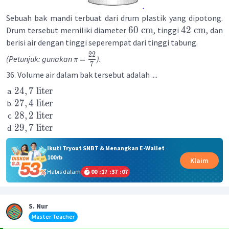
Sebuah bak mandi terbuat dari drum plastik yang dipotong.
60
cm
42
cm
Drum tersebut merniliki diameter
, tinggi
, dan
berisi air dengan tinggi seperempat dari tinggi tabung.
22
(Petunjuk: gunakan
).
=
π
7
36. Volume air dalam bak tersebut adalah ....
24
,
7
liter
27
,
4
liter
28
,
2
liter
29
,
7
liter
Ikuti Tryout SNBT & Menangkan E-Wallet
100rb
Klaim
Habis dalam
00
:
17
:
37
:
07
S. Nur
Master Teacher