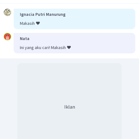
207.900
=
7
3
=
29.700
cm
Ignacia Putri Manurung
3
=
29
,
7
dm
Makasih ❤️
=
29
,
7
liter
29
,
7
liter
Dengan demikian, volume air dalam bak adalah
.
Nata
Oleh karena itu, jawaban yang tepat adalah D.
Ini yang aku cari! Makasih ❤️
Iklan