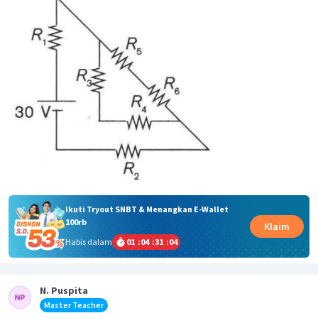
Ikuti Tryout SNBT & Menangkan E-Wallet
100rb
Klaim
Habis dalam
01
:
04
:
31
:
04
N. Puspita
Master Teacher