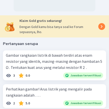
=
⋅
V
p
I
R
p
=
2
⋅
5
V
p
=
10
volt
V
p
Mencari arus pada rangkaian R
dan R
3
4
Klaim Gold gratis sekarang!
=
⋅
V
p
I
R
4
34
R
Dengan Gold kamu bisa tanya soal ke Forum
10
=
⋅
10
I
4
R
sepuasnya, lho.
10
=
I
4
R
10
1
A
=
I
4
R
Pertanyaan serupa
Karena R
dan R
adalah rangkaian seri, maka arusnya sama
3
4
yaitu sebesar 1 A.
Gambar rangkaian listrik di bawah terdiri atas enam
Dengan demikian, jawaban yang tepat adalah 1 A.
resistor yang identik, masing-masing dengan hambatan 5
Ω . Tentukan kuat arus yang melalui resistor R 2 ​ .
3
0.0
Jawaban terverifikasi
Perhatikan gambar! Arus listrik yang mengalir pada
rangkaian adalah . . . .
2
5.0
Jawaban terverifikasi