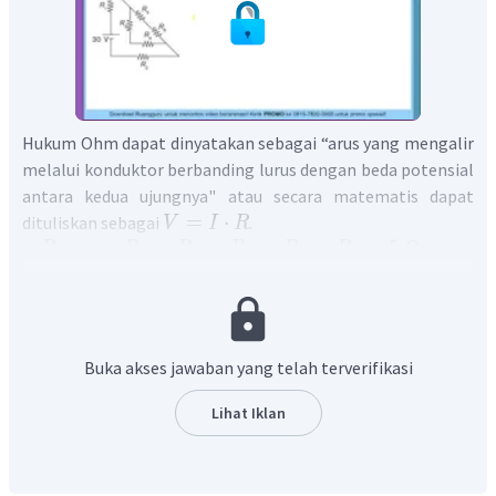
Hukum Ohm dapat dinyatakan sebagai “arus yang mengalir
melalui konduktor berbanding lurus dengan beda potensial
antara kedua ujungnya" atau secara matematis dapat
=
⋅
dituliskan sebagai
.
V
I
R
=
=
=
=
=
=
5
Ω
R
R
R
R
R
R
1
2
3
4
5
6
=
30
V
V
=
...
A
?
I
4
R
Mencari hambatan seri 1
=
+
R
s
R
R
1
5
6
Buka akses jawaban yang telah terverifikasi
=
5
+
5
R
s
1
=
10
Ω
R
s
1
Lihat Iklan
Mencari hambatan seri 2
=
+
R
s
R
R
2
3
4
=
5
+
5
R
s
2