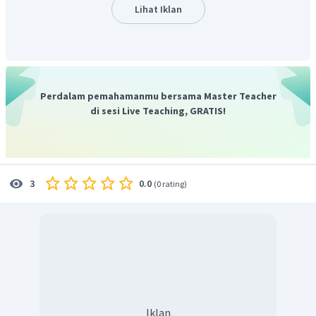
Aturan tangan kanan untuk menentukan arah gaya Lorentz
Lihat Iklan
pada partikel bermuatan positip,
yaitu arah medan
magnet masuk ke bidang, dan arah partikel ke kanan,
maka arah gaya lorentz ke atas.
Sehingga lintasan yang
tepat adalah
Neutron = lintasan D
Perdalam pemahamanmu bersama Master Teacher
Proton = lintasan A
di sesi Live Teaching, GRATIS!
Positron = lintasan B
+
muon
= lintasan C
μ
Sedangkan elektron bergerak berlawanan dengan
aturan tangan kanan untuk partikel positif, sehingga
0.0
3
(
0 rating
)
elektron bergerak melengkung ke bawah. Dengan
demikian, kemungkinan jejak elektron adalah ke
lintasan E.
Jadi, jawaban yang tepat adalah E.
Iklan