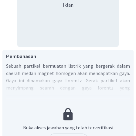
Iklan
Pembahasan
Sebuah partikel bermuatan listrik yang bergerak dalam
daerah medan magnet homogen akan mendapatkan gaya.
Gaya ini dinamakan gaya Lorentz. Gerak partikel akan
menyimpang searah dengan gaya lorentz yang
mempengaruhi. Bila sebuah partikel bermuatan listrik
bergerak tegak lurus dengan medan magnet homogen
yang mempengaruhi selama geraknya, maka muatan akan
bergerak dengan lintasan berupa lingkaran. Gaya Lorentz
inilah yang menjadi gaya sentripetal, sehingga partikel
Buka akses jawaban yang telah terverifikasi
bergerak melingkar.