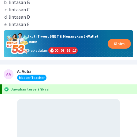
lintasan B
lintasan C
lintasan D
lintasan E
Ikuti Tryout SNBT & Menangkan E-Wallet
100rb
Klaim
Habis dalam
00
:
07
:
53
:
17
A. Aulia
Master Teacher
Jawaban terverifikasi