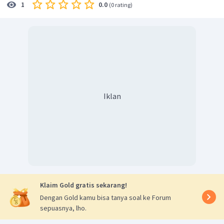
0.0
1
(
0 rating
)
Iklan
Klaim Gold gratis sekarang!
Dengan Gold kamu bisa tanya soal ke Forum
sepuasnya, lho.