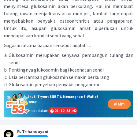
menyintesa glukosamin akan berkurang. Hal ini membuat
tulang rawan menjadi aus atau menipis, lambat laun dapat
menyebabkan penyakit osteoarthritis atau pengapuran.
Untuk itu, asupan glukosamin amat diperlukan untuk
mendapatkan kondisi sendi yang sehat.
Gagasan utama bacaan tersebut adalah ....
Glukosamin merupakan senyawa pembangun tulang dan
sendi
Pentingnya glukosamin bagi kesehatan sendi
Usia bertambah glukosamin semakin berkurang
Glukosamin penyebab penyakit pengapuran
Ikuti Tryout SNBT & Menangkan E-Wallet
100rb
Klaim
Habis dalam
02
:
10
:
55
:
42
R. Trihandayani