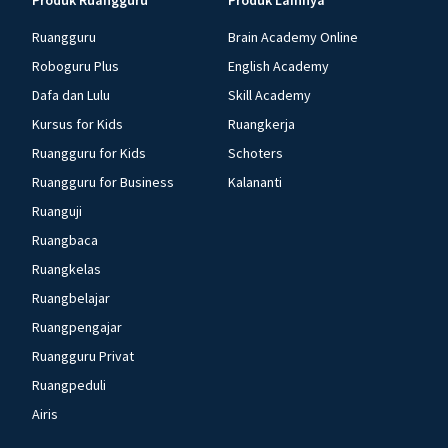
Produk Ruangguru
Produk Lainnya
Ruangguru
Brain Academy Online
Roboguru Plus
English Academy
Dafa dan Lulu
Skill Academy
Kursus for Kids
Ruangkerja
Ruangguru for Kids
Schoters
Ruangguru for Business
Kalananti
Ruanguji
Ruangbaca
Ruangkelas
Ruangbelajar
Ruangpengajar
Ruangguru Privat
Ruangpeduli
Airis