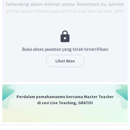
terkandung dalam kalimat utama. Sementara itu, kalimat
utama dapat terletak pada kalimat awal dan kalimat akhir.
Kalimat utama paragraf di atas terletak pada awal dan
akhir paragraf pada kalimat
Glukosamin merupakan
senyawa penting yang membangun tulang rawan sendi dan
mencegah keretakan saat bergerak
dan kalimat
Untuk itu,
asupan glukosamin amat diperlukan untuk mendapatkan
Buka akses jawaban yang telah terverifikasi
kondisi sendi yang sehat
. Oleh karena itu, gagasan utama
paragraf di atas adalah pentingnya glukosamin bagi
Lihat Iklan
kesehatan sendiri.
Dengan demikian, jawaban yang tepat adalah pilihan B.
Perdalam pemahamanmu bersama Master Teacher
di sesi Live Teaching, GRATIS!