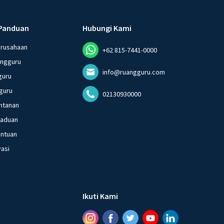
Panduan
Hubungi Kami
erusahaan
+62 815-7441-0000
angguru
info@ruangguru.com
guru
guru
02130930000
ntanan
gaduan
entuan
vasi
Ikuti Kami