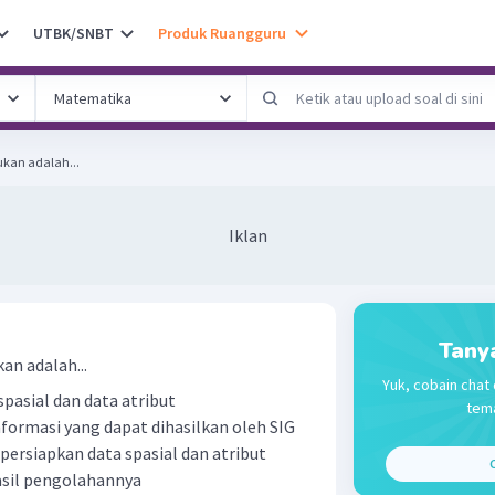
UTBK/SNBT
Produk Ruangguru
ukan adalah...
Iklan
Tany
an adalah...
Yuk, cobain chat 
pasial dan data atribut
tema
ormasi yang dapat dihasilkan oleh SIG
siapkan data spasial dan atribut
C
sil pengolahannya