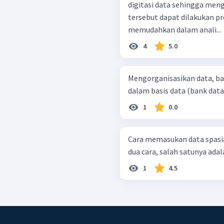
digitasi data sehingga mengh
tersebut dapat dilakukan pr
memudahkan dalam anali...
4
5.0
Mengorganisasikan data, bai
dalam basis data (bank data)
1
0.0
Cara memasukan data spasia
dua cara, salah satunya adalah
1
4.5