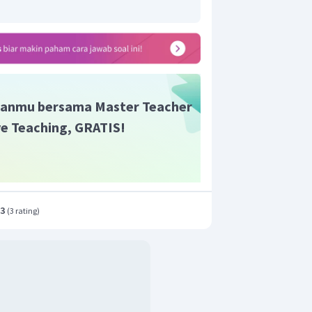
anmu bersama Master Teacher
ive Teaching, GRATIS!
.3
(
3 rating
)