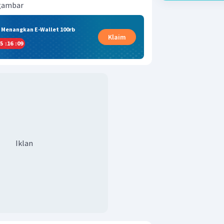
gambar
& Menangkan E-Wallet 100rb
Klaim
5
:
16
:
08
Iklan