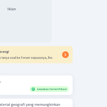
Iklan
arang!
 tanya soal ke Forum sepuasnya, lho.
.
Jawaban terverifikasi
terial geografi yang memungkinkan