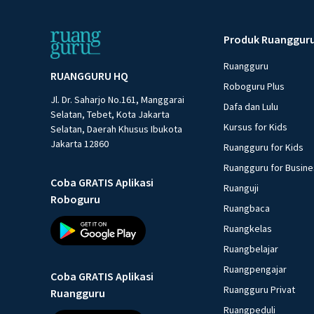
Produk Ruanggur
Ruangguru
RUANGGURU HQ
Roboguru Plus
Jl. Dr. Saharjo No.161, Manggarai
Dafa dan Lulu
Selatan, Tebet, Kota Jakarta
Kursus for Kids
Selatan, Daerah Khusus Ibukota
Jakarta 12860
Ruangguru for Kids
Ruangguru for Busin
Coba GRATIS Aplikasi
Ruanguji
Roboguru
Ruangbaca
Ruangkelas
Ruangbelajar
Ruangpengajar
Coba GRATIS Aplikasi
Ruangguru Privat
Ruangguru
Ruangpeduli