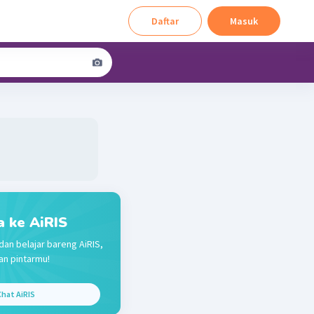
Daftar
Masuk
a ke AiRIS
dan belajar bareng AiRIS,
n pintarmu!
hat AiRIS