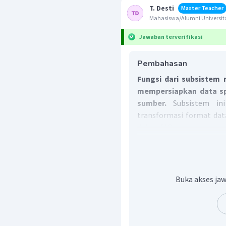
T. Desti
Master Teacher
Mahasiswa/Alumni Universita
Jawaban terverifikasi
Pembahasan
Fungsi dari subsiste
mempersiapkan data spa
sumber.
Subsistem in
transformasi format dat
dalam SIG.
Berdasarkan pembahasan
soal ini adalah C.
Buka akses jaw