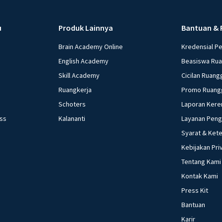
u
Produk Lainnya
Bantuan & 
Brain Academy Online
Kredensial P
English Academy
Beasiswa Ru
Skill Academy
Cicilan Ruang
Ruangkerja
Promo Ruang
Schoters
Laporan Kere
ess
Kalananti
Layanan Pen
Syarat & Ket
Kebijakan Pri
Tentang Kami
Kontak Kami
Press Kit
Bantuan
Karir