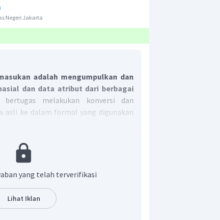
s Negeri Jakarta
m masukan adalah mengumpulkan dan
sial dan data atribut dari berbagai
i bertugas melakukan konversi dan
a asli ke dalam formal yang digunakan
 di atas, jawaban yang tepat untuk
aban yang telah terverifikasi
Lihat Iklan