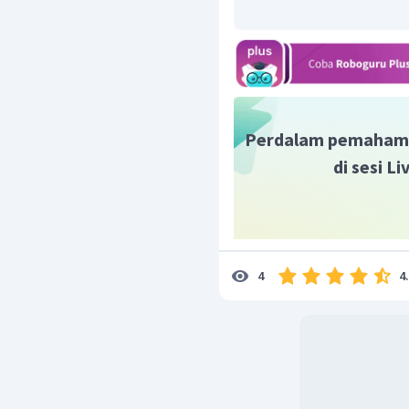
Perdalam pemaham
di sesi L
4
4