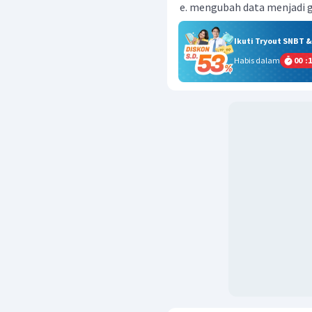
mengubah data menjadi 
Ikuti Tryout SNBT 
Habis dalam
00
:
1