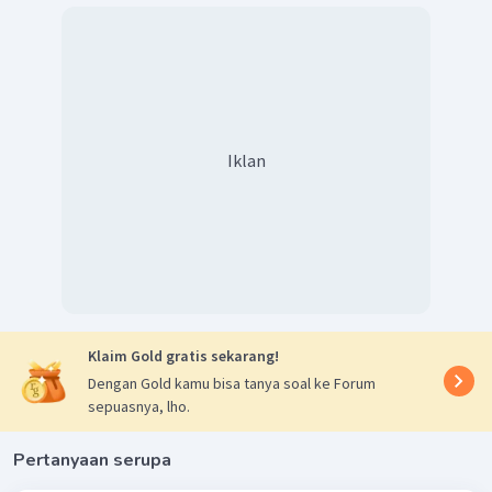
Iklan
Klaim Gold gratis sekarang!
Dengan Gold kamu bisa tanya soal ke Forum
sepuasnya, lho.
Pertanyaan serupa