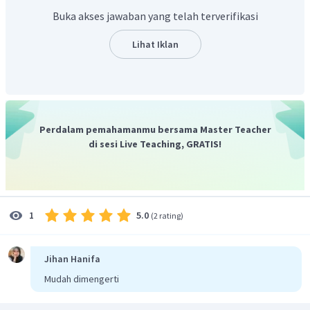
sementara ini adalah mendeklarasikan pembentukan
Buka akses jawaban yang telah terverifikasi
Provinsi Irian Barat sebagai bagian dari Republik Indonesia.
Adapun yang menjadi gubernur adalah Zainal Abidin Syah,
Lihat Iklan
seorang bangsawan Tidore. Selain membatalkan hasil
Konferensi Meja Bundar, pemerintah Indonesia
menggalang kesatuan rakyat untuk turut berjuang dalam
pembebasan Irian Barat. Pada 10 Februari 1958 dibentuklah
Front Nasional Pembebasan Irian Barat.
Perdalam pemahamanmu bersama Master Teacher
Dengan demikian, Front Nasional adalah lembaga yang
di sesi Live Teaching, GRATIS!
dibentuk dalam rangka pembebasan Irian Barat.
5.0
1
(
2 rating
)
Jihan Hanifa
Mudah dimengerti