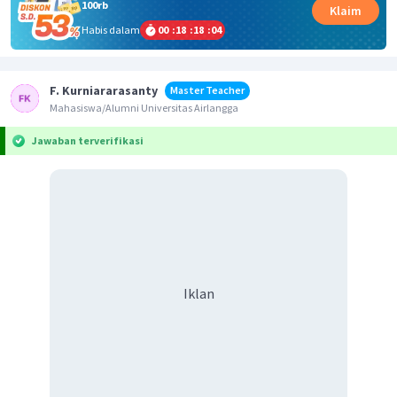
100rb
Klaim
Habis dalam
00
:
18
:
18
:
04
F. Kurniararasanty
Master Teacher
Mahasiswa/Alumni Universitas Airlangga
Jawaban terverifikasi
Iklan